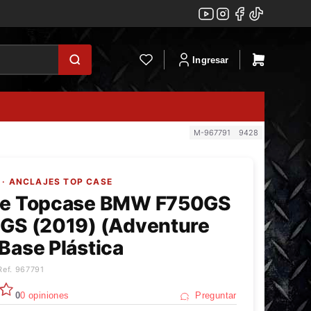
Ingresar
M-967791
9428
· ANCLAJES TOP CASE
je Topcase BMW F750GS
0GS (2019) (Adventure
Base Plástica
Ref. 967791
0
0 opiniones
Preguntar