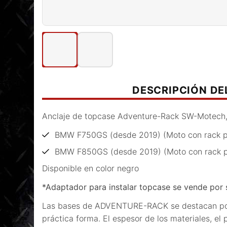
DESCRIPCIÓN D
Anclaje de topcase Adventure-Rack SW-Motech,
BMW F750GS (desde 2019) (Moto con rack pl
BMW F850GS (desde 2019) (Moto con rack p
Disponible en color negro
*
Adaptador para instalar topcase se vende por
Las bases de ADVENTURE-RACK se destacan por 
práctica forma. El espesor de los materiales, el