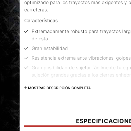
optimizado para los trayectos más exigentes y p
carreteras.
Características
Extremadamente robusto para trayectos larg
de esta
Gran estabilidad
Resistencia extrema ante vibraciones, golpe
Gran posibilidad de sujetar fácilmente tu equ
sujeción grandes gracias a los cierres enhe
Superficie de apoyo especialmente amplia
MOSTRAR DESCRIPCIÓN COMPLETA
Montaje sencillo con puntos de montaje orig
específicos del modelo
Fabricación a partir de aleación de aluminio
mm de espesor
ESPECIFICACION
Protección eficiente contra la corrosión a tr