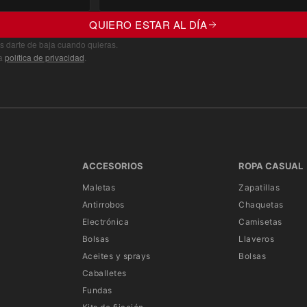
QUIERO ESTAR AL DÍA
s darte de baja cuando quieras.
ra
política de privacidad
.
ACCESORIOS
ROPA CASUAL
Maletas
Zapatillas
Antirrobos
Chaquetas
Electrónica
Camisetas
Bolsas
Llaveros
Aceites y sprays
Bolsas
Caballetes
Fundas