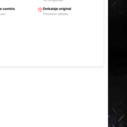
ra cambio
Embalaje original
 uso
Producto sellada