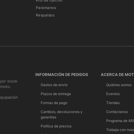
Kits de fijación
Paramanos
Respaldos
INFORMACIÓN DE PEDIDOS
ACERCA DE MO
yor stock
Gastos de envío
Quiénes somos
 moto.
n
Plazos de entrega
Eventos
quipación
Formas de pago
Tiendas
Cambios, devoluciones y
Contáctanos
garantías
Programa de Afil
Política de precios
Trabaja con nos