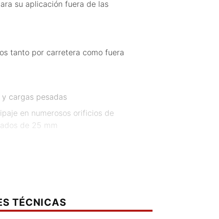
ara su aplicación fuera de las
os tanto por carretera como fuera
s y cargas pesadas
ipaje en numerosos orificios de
brados de 25 mm
inales con elementos de montaje
 muy ligera, aunque robusta, de 4
ES TÉCNICAS
avés de recubrimiento de polvo