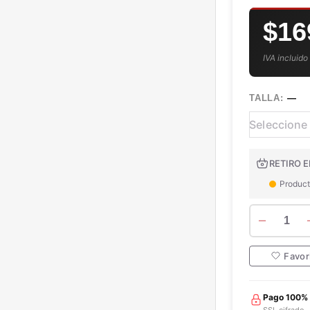
$16
IVA incluido
TALLA:
—
RETIRO E
Product
1
Favor
Pago 100%
SSL cifrado