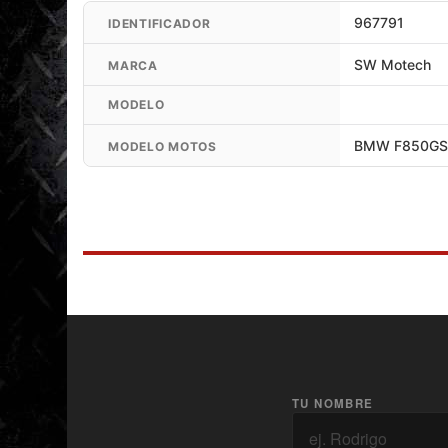
negro
967791
IDENTIFICADOR
Material: Aleación de aluminio
SW Motech
MARCA
Color: Negro
MODELO
Superficie: Recubierto de polvo
Adaptador para instalar topcase se vende por 
BMW F850GS 
MODELO MOTOS
Adaptador para Topcase Trax (
)
Adaptador para Topcase DUSC (
)
Incluye
Soporte ADVENTURE-RACK
Material de montaje
Instrucciones de montaje
Código: GPT.07.897.19100/B
TU NOMBRE