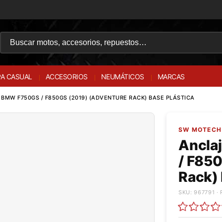
A CASUAL
ACCESORIOS
NEUMÁTICOS
MARCAS
BMW F750GS / F850GS (2019) (ADVENTURE RACK) BASE PLÁSTICA
SW MOTECH 
Ancla
/ F85
Rack) 
SKU: 967791 · 