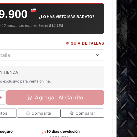
9.900
¿LO HAS VISTO MÁS BARATO?
 · 12 cuotas sin interés desde
$14.158
GUÍA DE TALLAS
N TIENDA
o exclusivo para venta online.
Agregar Al Carrito
itos
Compartir
Comparar
 seguro
10 días devolución
Sin preguntas