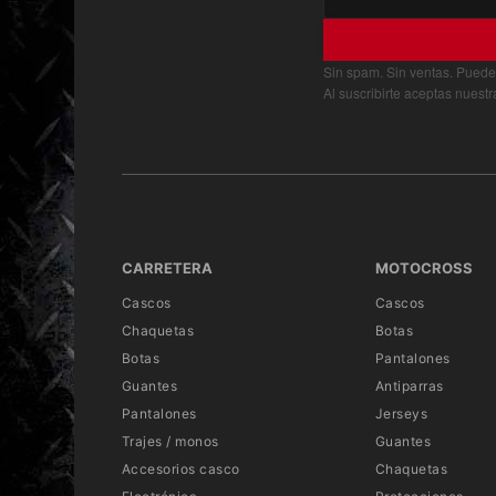
Sin spam. Sin ventas. Puede
Al suscribirte aceptas nuest
CARRETERA
MOTOCROSS
Cascos
Cascos
Chaquetas
Botas
Botas
Pantalones
Guantes
Antiparras
Pantalones
Jerseys
Trajes / monos
Guantes
Accesorios casco
Chaquetas