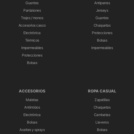
Guantes
Antiparras
Pantalones
Jerseys
Trajes / monos
Guantes
Accesorios casco
Chaquetas
Electrónica
Protecciones
Térmicos
Bolsas
Impermeables
Impermeables
Protecciones
Bolsas
ACCESORIOS
ROPA CASUAL
Maletas
Zapatillas
Antirrobos
Chaquetas
Electrónica
Camisetas
Bolsas
Llaveros
Aceites y sprays
Bolsas