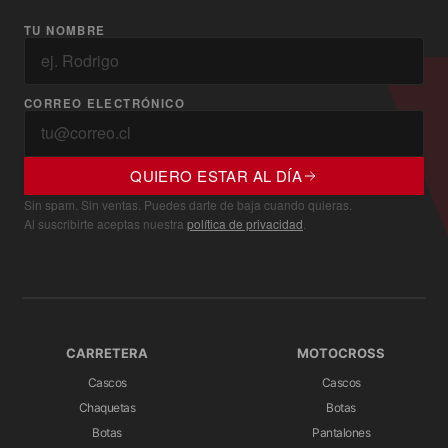
TU NOMBRE
CORREO ELECTRÓNICO
QUIERO ESTAR AL DÍA
Sin spam. Sin ventas. Puedes darte de baja cuando quieras.
Al suscribirte aceptas nuestra
política de privacidad
.
CARRETERA
MOTOCROSS
Cascos
Cascos
Chaquetas
Botas
Botas
Pantalones