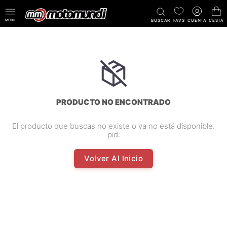
MENÚ
BUSCAR
FAVS
CUENTA
CESTA
PRODUCTO NO ENCONTRADO
El producto que buscas no existe o ya no está disponible.
pid:
Volver Al Inicio