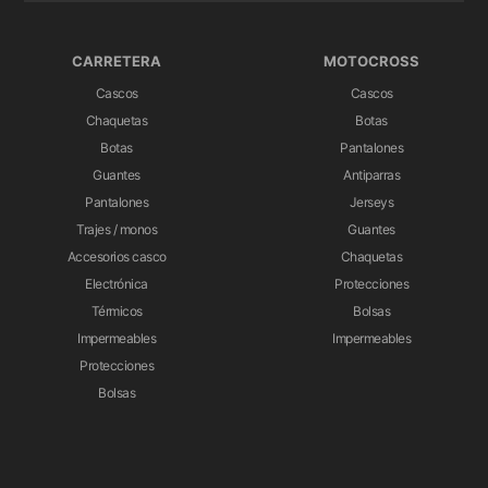
CARRETERA
MOTOCROSS
Cascos
Cascos
Chaquetas
Botas
Botas
Pantalones
Guantes
Antiparras
Pantalones
Jerseys
Trajes / monos
Guantes
Accesorios casco
Chaquetas
Electrónica
Protecciones
Térmicos
Bolsas
Impermeables
Impermeables
Protecciones
Bolsas