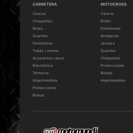
CARRETERA
MOTOCROSS
Cascos
Cascos
Chaquetas
Botas
Botas
Pantalones
Guantes
Antiparras
Pantalones
Jerseys
Trajes / monos
Guantes
Accesorios casco
Chaquetas
Electrónica
Protecciones
Térmicos
Bolsas
Impermeables
Impermeables
Protecciones
Bolsas