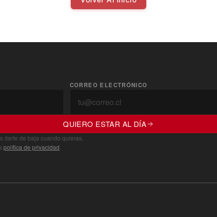
CORREO ELECTRÓNICO
QUIERO ESTAR AL DÍA
s darte de baja cuando quieras.
ra
política de privacidad
.