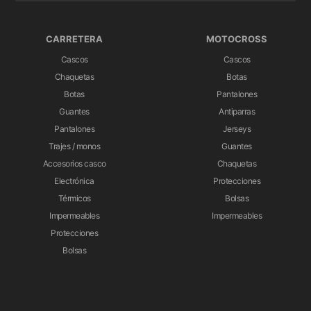
CARRETERA
MOTOCROSS
Cascos
Cascos
Chaquetas
Botas
Botas
Pantalones
Guantes
Antiparras
Pantalones
Jerseys
Trajes / monos
Guantes
Accesorios casco
Chaquetas
Electrónica
Protecciones
Térmicos
Bolsas
Impermeables
Impermeables
Protecciones
Bolsas