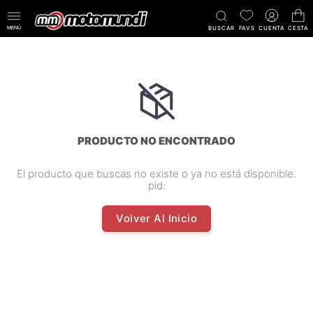
MENÚ
BUSCAR
FAVS
CUENTA
CESTA
PRODUCTO NO ENCONTRADO
El producto que buscas no existe o ya no está disponible.
pid:
Volver Al Inicio