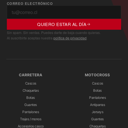
CORREO ELECTRÓNICO
QUIERO ESTAR AL DÍA
Sin spam. Sin ventas. Puedes darte de baja cuando quieras.
Al suscribirte aceptas nuestra
política de privacidad
.
CARRETERA
MOTOCROSS
Cascos
Cascos
Chaquetas
Botas
Botas
Pantalones
Guantes
Antiparras
Pantalones
Jerseys
Trajes / monos
Guantes
Accesorios casco
Chaquetas