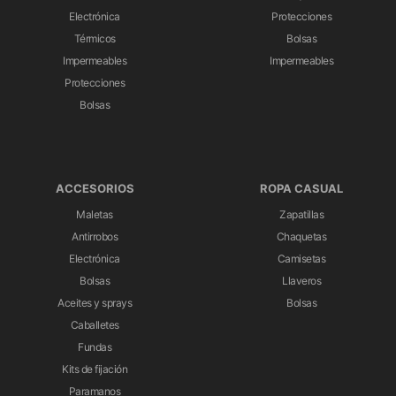
Electrónica
Protecciones
Térmicos
Bolsas
Impermeables
Impermeables
Protecciones
Bolsas
ACCESORIOS
ROPA CASUAL
Maletas
Zapatillas
Antirrobos
Chaquetas
Electrónica
Camisetas
Bolsas
Llaveros
Aceites y sprays
Bolsas
Caballetes
Fundas
Kits de fijación
Paramanos