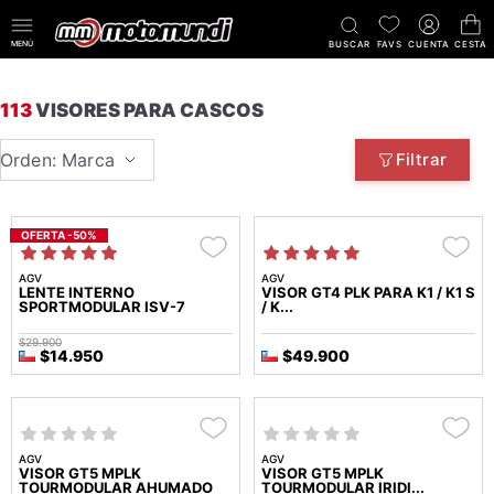
MENÚ
BUSCAR
FAVS
CUENTA
CESTA
113
VISORES PARA CASCOS
Orden: Marca
Filtrar
OFERTA -50%
AGV
AGV
LENTE INTERNO
VISOR GT4 PLK PARA K1 / K1 S
SPORTMODULAR ISV-7
/ K...
$29.900
$14.950
$49.900
AGV
AGV
VISOR GT5 MPLK
VISOR GT5 MPLK
TOURMODULAR AHUMADO
TOURMODULAR IRIDI...