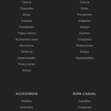
Cascos
Cascos
Chaquetas
Botas
Botas
Pantalones
Guantes
Antiparras
Pantalones
Jerseys
Trajes / monos
Guantes
Accesorios casco
Chaquetas
Electrónica
Protecciones
Térmicos
Bolsas
Impermeables
Impermeables
Protecciones
Bolsas
ACCESORIOS
ROPA CASUAL
Maletas
Zapatillas
Antirrobos
Chaquetas