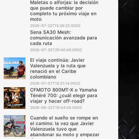
Maletas o alforjas: la decisión
que puede cambiar por
completo tu próximo viaje en
moto
2026-07-22T15:26:22.000Z
Sena SA30 Mesh:
comunicación avanzada para
cada ruta
2026-07-20T20:40:49.000Z
El viaje continúa: Javier
Valenzuela y la ruta que
renació en el Caribe
colombiano
2026-07-07T16:21:14.000Z
CFMOTO 800MT-X o Yamaha
Ténéré 700: ¿cuál elegir para
viajar y hacer off-road?
2026-06-25T19:44:06.000Z
Cuando el sueño se rompe en
el camino: la vez que Javier
Valenzuela tuvo que
abandonar su moto y empezar