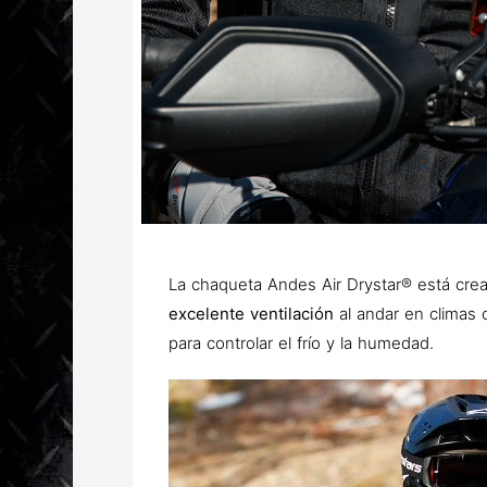
La chaqueta Andes Air Drystar® está crea
excelente ventilación
al andar en climas 
para controlar el frío y la humedad.