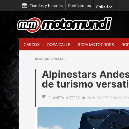
Tiendas y horarios
Contáctenos
Chile
·
$
CASCOS
ROPA CALLE
ROPA MOTOCROSS
ROP
BLOG MOTOMUNDI
Alpinestars Andes
de turismo versati
PLANETA MOTERO
●
2024-08-27T09:19:26.000