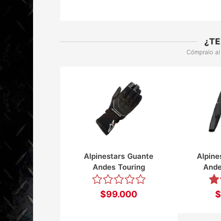
¿TE
Cómpralo al
Alpinestars Guante
Alpine
Andes Touring
Ande
$99.000
$