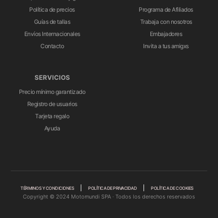
Política de precios
Programa de Afiliados
Guías de tallas
Trabaja con nosotros
Envíos Internacionales
Embajadores
Contacto
Invita a tus amigxs
SERVICIOS
Precio mínimo garantizado
Registro de usuarios
Tarjeta regalo
Ayuda
TÉRMINOS Y CONDICIONES
POLÍTICA DE PRIVACIDAD
POLÍTICA DE COOKIES
Copyright © 2024 Motomundi SPA · Todos los derechos reservados