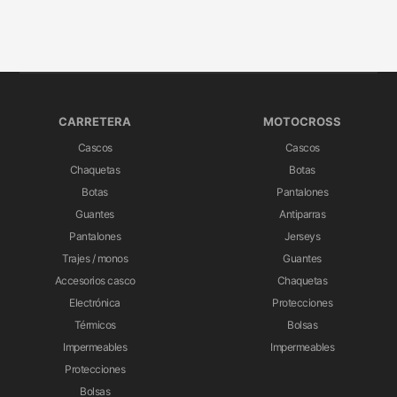
CARRETERA
MOTOCROSS
Cascos
Cascos
Chaquetas
Botas
Botas
Pantalones
Guantes
Antiparras
Pantalones
Jerseys
Trajes / monos
Guantes
Accesorios casco
Chaquetas
Electrónica
Protecciones
Térmicos
Bolsas
Impermeables
Impermeables
Protecciones
Bolsas