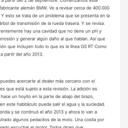
 a partir del 2 de septiembre. Comenzamos este
 fabricante alemán BMW. Ve a revisar cerca de 400.000
Y esto se trata de un problema que se presenta en la
árbol de transmisión de la rueda trasera. Y se revisa.
parentemente hay una cavidad que no tiene un pH y
orrosión y generar algún daño al que hablan. Así que
sión que incluyen todo lo que es la línea GS RT Como
a partir del año 2013.
, puedes acercarte al dealer más cercano con el
es que está sujeto a esta revisión. La adición es
e hace un hoyito en la parte de abajo del brazo,
n este habitáculo pueda salir el agua y la suciedad.
nda y se continuó el año 2013 y ahora lo van a
strado algunos pedacitos de la moto. Una cosita por
dejado escuchar el motor. Todos dicen que