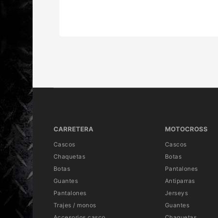
CARRETERA
MOTOCROSS
Cascos
Cascos
Chaquetas
Botas
Botas
Pantalones
Guantes
Antiparras
Pantalones
Jerseys
Trajes / monos
Guantes
Accesorios casco
Chaquetas