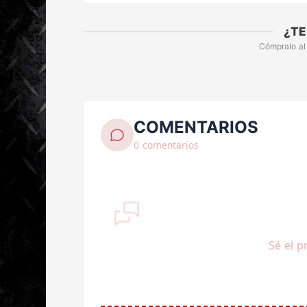
¿TE
Cómpralo al
COMENTARIOS
0 comentarios
Sé el p