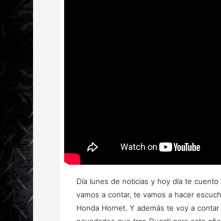
Día lunes de noticias y hoy día te cuent
vamos a contar, te vamos a hacer escuch
Honda Hornet. Y además te voy a contar d