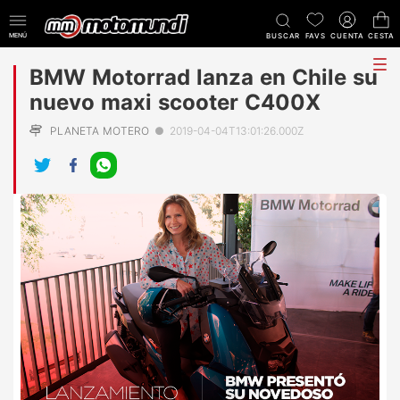
MENÚ
BUSCAR
FAVS
CUENTA
CESTA
tog
BMW Motorrad lanza en Chile su
me
nuevo maxi scooter C400X
PLANETA MOTERO
●
2019-04-04T13:01:26.000Z