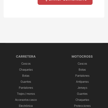
CARRETERA
MOTOCROSS
Cascos
Cascos
Chaquetas
Botas
Botas
Pantalones
Guantes
Antiparras
Pantalones
Jerseys
Trajes / monos
Guantes
Accesorios casco
Chaquetas
Electrónica
Protecciones