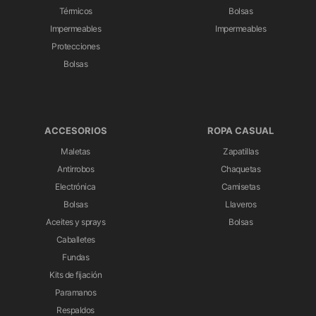
Térmicos
Bolsas
Impermeables
Impermeables
Protecciones
Bolsas
ACCESORIOS
ROPA CASUAL
Maletas
Zapatillas
Antirrobos
Chaquetas
Electrónica
Camisetas
Bolsas
Llaveros
Aceites y sprays
Bolsas
Caballetes
Fundas
Kits de fijación
Paramanos
Respaldos