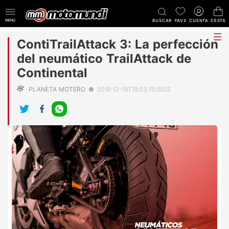
MENÚ
BUSCAR
FAVS
CUENTA
CESTA
tog
ContiTrailAttack 3: La perfección
me
del neumático TrailAttack de
Continental
PLANETA MOTERO
●
2018-12-19T18:53:15.000Z