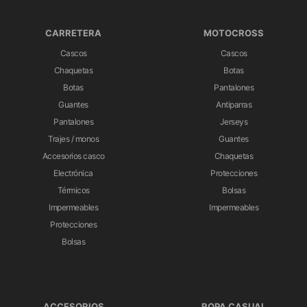
CARRETERA
MOTOCROSS
Cascos
Cascos
Chaquetas
Botas
Botas
Pantalones
Guantes
Antiparras
Pantalones
Jerseys
Trajes / monos
Guantes
Accesorios casco
Chaquetas
Electrónica
Protecciones
Térmicos
Bolsas
Impermeables
Impermeables
Protecciones
Bolsas
ACCESORIOS
ROPA CASUAL