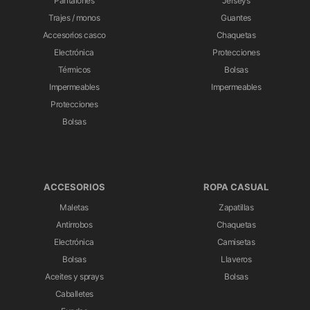
Pantalones
Jerseys
Trajes / monos
Guantes
Accesorios casco
Chaquetas
Electrónica
Protecciones
Térmicos
Bolsas
Impermeables
Impermeables
Protecciones
Bolsas
ACCESORIOS
ROPA CASUAL
Maletas
Zapatillas
Antirrobos
Chaquetas
Electrónica
Camisetas
Bolsas
Llaveros
Aceites y sprays
Bolsas
Caballetes