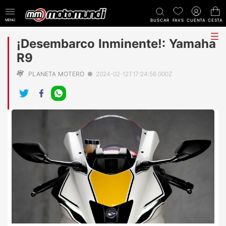
MENÚ
BUSCAR
FAVS
CUENTA
CESTA
tog
¡Desembarco Inminente!: Yamaha
me
R9
PLANETA MOTERO
●
2024-02-12T17:24:56.000Z