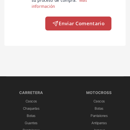
su proceso de compra.
Más
información
Enviar Comentario
CARRETERA
MOTOCROSS
Cascos
Cascos
Chaquetas
Botas
Botas
Pantalones
Guantes
Antiparras