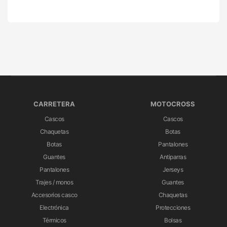
CARRETERA
MOTOCROSS
Cascos
Cascos
Chaquetas
Botas
Botas
Pantalones
Guantes
Antiparras
Pantalones
Jerseys
Trajes / monos
Guantes
Accesorios casco
Chaquetas
Electrónica
Protecciones
Térmicos
Bolsas