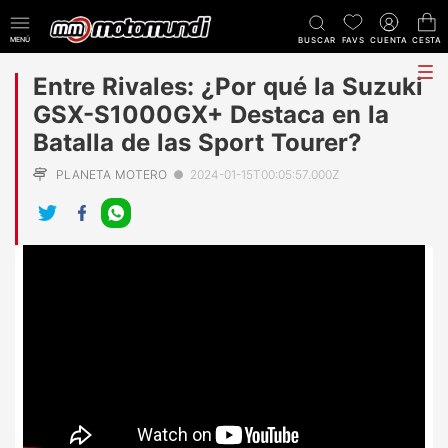
MENÚ
BUSCAR
FAVS
CUENTA
CESTA
tog
Entre Rivales: ¿Por qué la Suzuki
me
GSX-S1000GX+ Destaca en la
Batalla de las Sport Tourer?
PLANETA MOTERO
●
2024-01-15T00:05:57.000Z