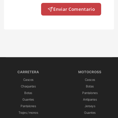
Enviar Comentario
CARRETERA
MOTOCROSS
Cascos
Cascos
Chaquetas
Botas
Botas
Pantalones
Guantes
Antiparras
Pantalones
Jerseys
Trajes / monos
Guantes