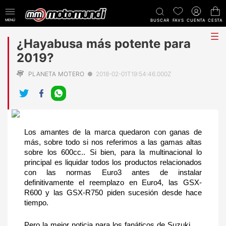
MENÚ
BUSCAR
FAVS
CUENTA
CESTA
tog
¿Hayabusa más potente para
me
2019?
PLANETA MOTERO
●
2018-02-01T19:54:46.000Z
Los amantes de la marca quedaron con ganas de 
más, sobre todo si nos referimos a las gamas altas 
sobre los 600cc.. Si bien, para la multinacional lo 
principal es liquidar todos los productos relacionados 
con las normas Euro3 antes de instalar 
definitivamente el reemplazo en Euro4, las GSX-
R600 y las GSX-R750 piden sucesión desde hace 
tiempo. 
Pero la mejor noticia para los fanáticos de Suzuki, 