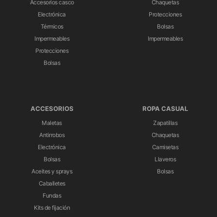
Accesorios casco
Chaquetas
Electrónica
Protecciones
Térmicos
Bolsas
Impermeables
Impermeables
Protecciones
Bolsas
ACCESORIOS
ROPA CASUAL
Maletas
Zapatillas
Antirrobos
Chaquetas
Electrónica
Camisetas
Bolsas
Llaveros
Aceites y sprays
Bolsas
Caballetes
Fundas
Kits de fijación