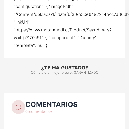
"configuration": { "imagePath":
"/Content/uploads/1/_data/b/30/b30e6492214b4c7d866b1
"linkUrl":
"https://www.motomundi.cl/Product/Search.rails?
w=hjc%20c91" }, "component": "Dummy",
"template": null }
¿TE HA GUSTADO?
Cómpralo al mejor precio, GARANTIZADO
COMENTARIOS
0 comentarios