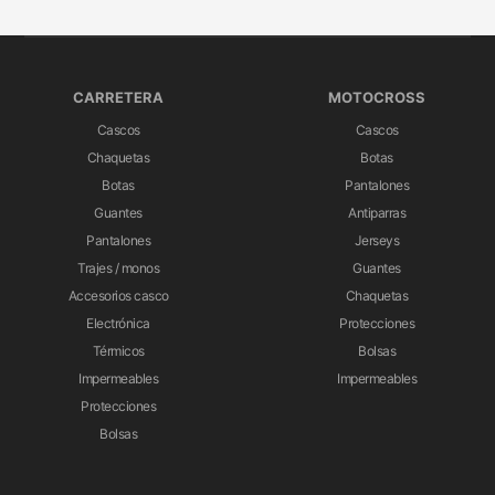
CARRETERA
MOTOCROSS
Cascos
Cascos
Chaquetas
Botas
Botas
Pantalones
Guantes
Antiparras
Pantalones
Jerseys
Trajes / monos
Guantes
Accesorios casco
Chaquetas
Electrónica
Protecciones
Térmicos
Bolsas
Impermeables
Impermeables
Protecciones
Bolsas