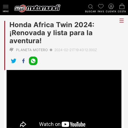
MENÚ
BUSCAR
FAVS
CUENTA
CESTA
tog
Honda Africa Twin 2024:
me
¡Renovada y lista para la
aventura!
PLANETA MOTERO
●
2024-02-21T19:40:12.000Z