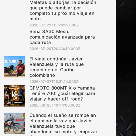
Maletas o alforjas: la decisión
que puede cambiar por
completo tu próximo viaje en
moto
2026-07-22T15:26:22.000Z
Sena SA30 Mesh:
comunicación avanzada para
cada ruta
2026-07-20T20:40:49.000Z
El viaje continúa: Javier
Valenzuela y la ruta que
renació en el Caribe
colombiano
2026-07-07T16:21:14.000Z
CFMOTO 800MT-X o Yamaha
Ténéré 700: ¿cuál elegir para
viajar y hacer off-road?
2026-06-25T19:44:06.000Z
Cuando el sueño se rompe en
el camino: la vez que Javier
Valenzuela tuvo que
abandonar su moto y empezar