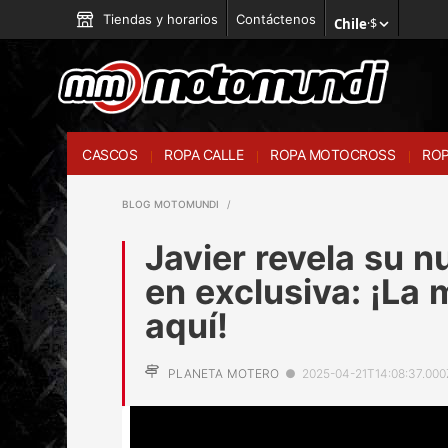
Tiendas y horarios
Contáctenos
Chile
·
$
CASCOS
ROPA CALLE
ROPA MOTOCROSS
ROP
BLOG MOTOMUNDI
Javier revela su 
en exclusiva: ¡La
aquí!
PLANETA MOTERO
●
2025-04-21T14:08:37.000