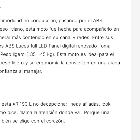
.
a comodidad en conducción, pasando por el ABS
peso liviano, esta moto fue hecha para acompañarlo en
enerar más contenido en su canal y redes.
Entre sus
os ABS
Luces full LED
Panel digital renovado
Toma
Peso ligero (135-145 kg).
Esta moto es ideal para el
peso ligero y su ergonomía la convierten en una aliada
nfianza al manejar.
Y esta XR 190 L no decepciona: líneas afiladas, look
smo dice,
"llama la atención donde va"
. Porque una
bién se elige con el corazón.