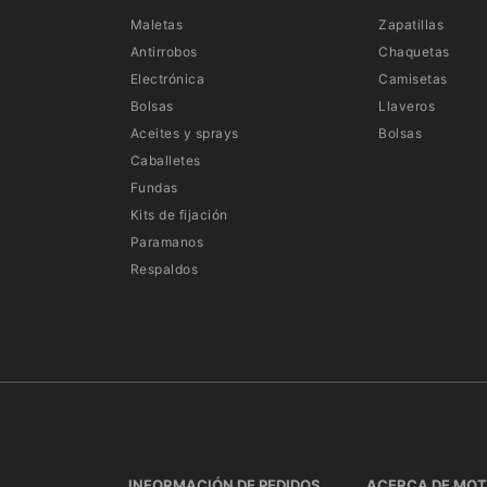
Maletas
Zapatillas
Antirrobos
Chaquetas
Electrónica
Camisetas
Bolsas
Llaveros
Aceites y sprays
Bolsas
Caballetes
Fundas
Kits de fijación
Paramanos
Respaldos
INFORMACIÓN DE PEDIDOS
ACERCA DE MO