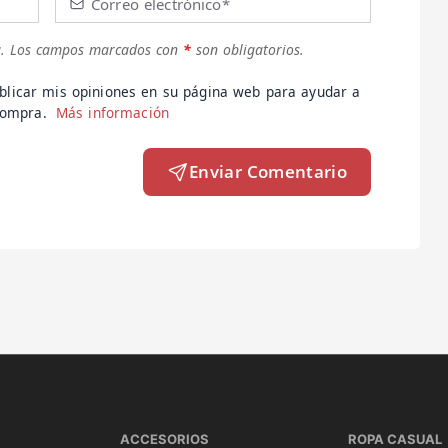
Correo electrónico*
.
Los campos marcados con
*
son obligatorios.
blicar mis opiniones en su página web para ayudar a
 compra.
Más información
Enviar Comentario
ACCESORIOS
ROPA CASUAL