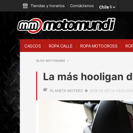
Tiendas y horarios
Contáctenos
Chile
·
$
CASCOS
ROPA CALLE
ROPA MOTOCROSS
ROP
BLOG MOTOMUNDI
La más hooligan d
PLANETA MOTERO
●
2018-02-05T14:49:22.000