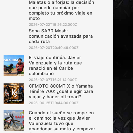
Maletas o alforjas: la decisión
que puede cambiar por
completo tu próximo viaje en
moto
2026-07-22T15:26:22.000Z
Sena SA30 Mesh:
comunicación avanzada para
cada ruta
2026-07-20T20:40:49.000Z
El viaje continúa: Javier
Valenzuela y la ruta que
renació en el Caribe
colombiano
2026-07-07T16:21:14.000Z
CFMOTO 800MT-X o Yamaha
Ténéré 700: ¿cuál elegir para
viajar y hacer off-road?
2026-06-25T19:44:06.000Z
Cuando el sueño se rompe en
el camino: la vez que Javier
Valenzuela tuvo que
abandonar su moto y empezar