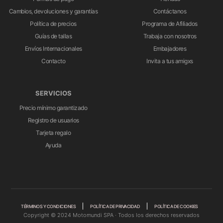
Cambios, devoluciones y garantías
Contáctanos
Política de precios
Programa de Afiliados
Guías de tallas
Trabaja con nosotros
Envíos Internacionales
Embajadores
Contacto
Invita a tus amigxs
SERVICIOS
Precio mínimo garantizado
Registro de usuarios
Tarjeta regalo
Ayuda
TÉRMINOS Y CONDICIONES
POLÍTICA DE PRIVACIDAD
POLÍTICA DE COOKIES
Copyright © 2024 Motomundi SPA · Todos los derechos reservados