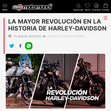
MENÚ
BUSCAR
FAVS
CUENTA
CESTA
tog
LA MAYOR REVOLUCIÓN EN LA
me
HISTORIA DE HARLEY-DAVIDSON
PLANETA MOTERO
●
2018-07-31T19:03:59.000Z