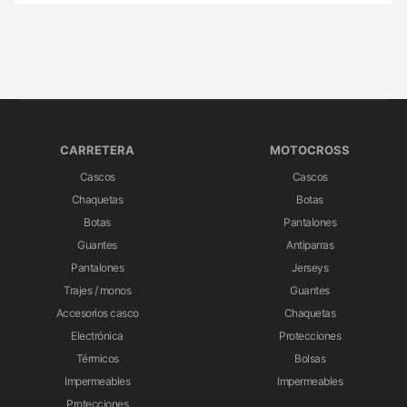
CARRETERA
MOTOCROSS
Cascos
Cascos
Chaquetas
Botas
Botas
Pantalones
Guantes
Antiparras
Pantalones
Jerseys
Trajes / monos
Guantes
Accesorios casco
Chaquetas
Electrónica
Protecciones
Térmicos
Bolsas
Impermeables
Impermeables
Protecciones