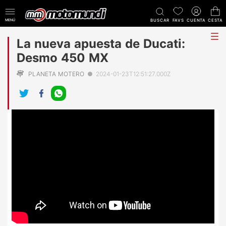
MENÚ
BUSCAR
FAVS
CUENTA
CESTA
tog
La nueva apuesta de Ducati:
me
Desmo 450 MX
PLANETA MOTERO
●
2024-01-23T12:51:27.000Z