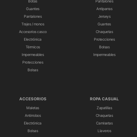
Botas
Pantalones
Guantes
Antiparras
Pantalones
Jerseys
Trajes / monos
Guantes
Accesorios casco
Chaquetas
Electrónica
Protecciones
Térmicos
Bolsas
Impermeables
Impermeables
Protecciones
Bolsas
ACCESORIOS
ROPA CASUAL
Maletas
Zapatillas
Antirrobos
Chaquetas
Electrónica
Camisetas
Bolsas
Llaveros