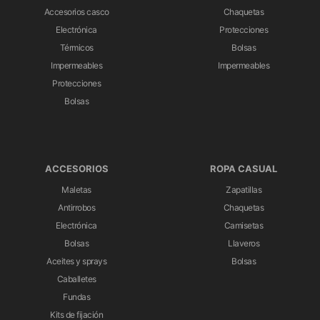
Accesorios casco
Chaquetas
Electrónica
Protecciones
Térmicos
Bolsas
Impermeables
Impermeables
Protecciones
Bolsas
ACCESORIOS
ROPA CASUAL
Maletas
Zapatillas
Antirrobos
Chaquetas
Electrónica
Camisetas
Bolsas
Llaveros
Aceites y sprays
Bolsas
Caballetes
Fundas
Kits de fijación