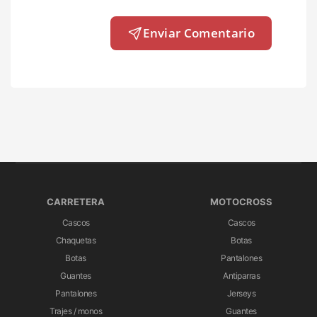
Enviar Comentario
CARRETERA
MOTOCROSS
Cascos
Cascos
Chaquetas
Botas
Botas
Pantalones
Guantes
Antiparras
Pantalones
Jerseys
Trajes / monos
Guantes