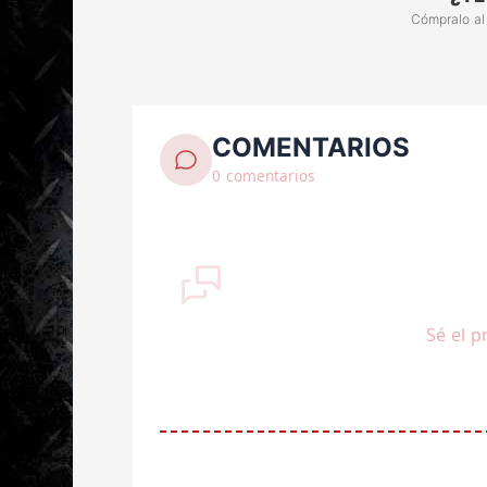
Cómpralo al
COMENTARIOS
0 comentarios
Sé el p