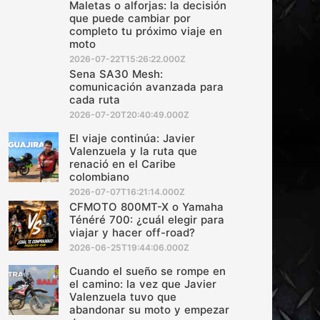
Maletas o alforjas: la decisión
que puede cambiar por
completo tu próximo viaje en
moto
2026-07-22T15:26:22.000Z
Sena SA30 Mesh:
comunicación avanzada para
cada ruta
2026-07-20T20:40:49.000Z
El viaje continúa: Javier
Valenzuela y la ruta que
renació en el Caribe
colombiano
2026-07-07T16:21:14.000Z
CFMOTO 800MT-X o Yamaha
Ténéré 700: ¿cuál elegir para
viajar y hacer off-road?
2026-06-25T19:44:06.000Z
Cuando el sueño se rompe en
el camino: la vez que Javier
Valenzuela tuvo que
abandonar su moto y empezar