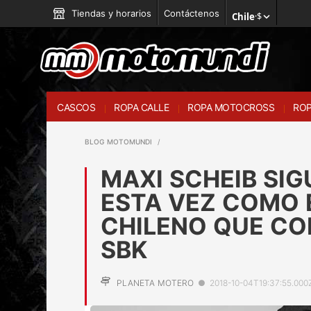
Tiendas y horarios
Contáctenos
Chile
·
$
CASCOS
ROPA CALLE
ROPA MOTOCROSS
ROP
BLOG MOTOMUNDI
MAXI SCHEIB SIG
ESTA VEZ COMO 
CHILENO QUE CO
SBK
PLANETA MOTERO
●
2018-10-04T19:37:55.000