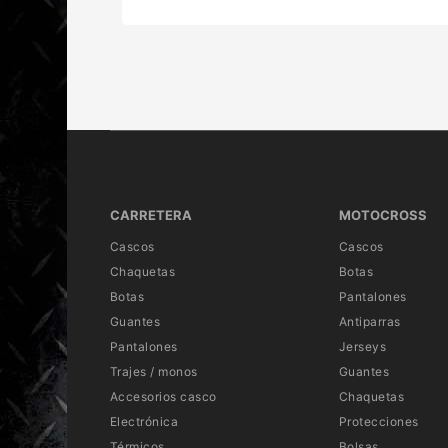
CARRETERA
MOTOCROSS
Cascos
Cascos
Chaquetas
Botas
Botas
Pantalones
Guantes
Antiparras
Pantalones
Jerseys
Trajes / monos
Guantes
Accesorios casco
Chaquetas
Electrónica
Protecciones
Térmicos
Bolsas