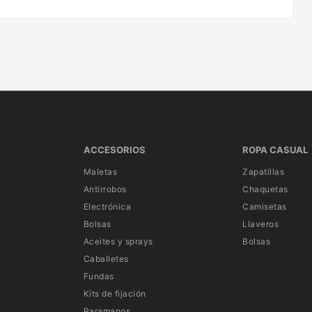
ACCESORIOS
ROPA CASUAL
Maletas
Zapatillas
Antirrobos
Chaquetas
Electrónica
Camisetas
Bolsas
Llaveros
Aceites y sprays
Bolsas
Caballetes
Fundas
Kits de fijación
Paramanos