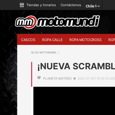
Tiendas y horarios
Contáctenos
Chile
·
$
CASCOS
ROPA CALLE
ROPA MOTOCROSS
ROP
BLOG MOTOMUNDI
¡NUEVA SCRAMBL
PLANETA MOTERO
●
2022-07-05T15:34:20.00