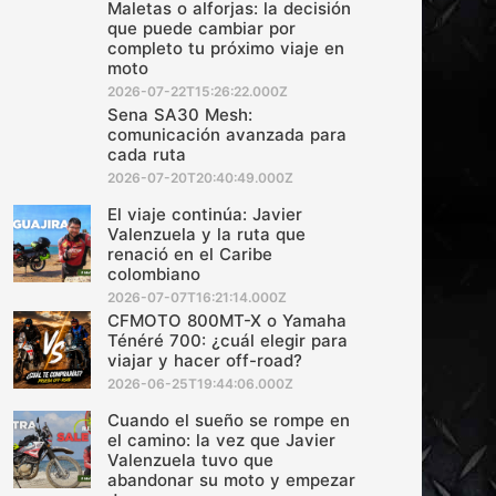
Maletas o alforjas: la decisión
que puede cambiar por
completo tu próximo viaje en
moto
2026-07-22T15:26:22.000Z
Sena SA30 Mesh:
comunicación avanzada para
cada ruta
2026-07-20T20:40:49.000Z
El viaje continúa: Javier
Valenzuela y la ruta que
renació en el Caribe
colombiano
2026-07-07T16:21:14.000Z
CFMOTO 800MT-X o Yamaha
Ténéré 700: ¿cuál elegir para
viajar y hacer off-road?
2026-06-25T19:44:06.000Z
Cuando el sueño se rompe en
el camino: la vez que Javier
Valenzuela tuvo que
abandonar su moto y empezar