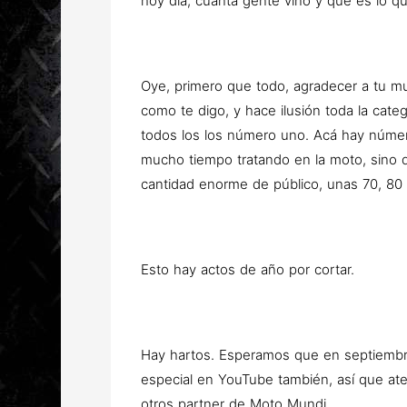
hoy día, cuánta gente vino y qué es lo q
Oye, primero que todo, agradecer a tu mu
como te digo, y hace ilusión toda la cate
todos los los número uno. Acá hay númer
mucho tiempo tratando en la moto, sino
cantidad enorme de público, unas 70, 8
Esto hay actos de año por cortar.
Hay hartos. Esperamos que en septiembr
especial en YouTube también, así que a
otros partner de Moto Mundi.