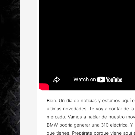
Bien. Un día de noticias y estamos aquí
últimas novedades. Te voy a contar de la
mercado. Vamos a hablar de nuestro movil
BMW podría generar una 310 eléctrica. Y a
que tienes. Prepárate porque viene aquí 