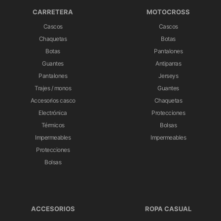
CARRETERA
MOTOCROSS
Cascos
Cascos
Chaquetas
Botas
Botas
Pantalones
Guantes
Antiparras
Pantalones
Jerseys
Trajes / monos
Guantes
Accesorios casco
Chaquetas
Electrónica
Protecciones
Térmicos
Bolsas
Impermeables
Impermeables
Protecciones
Bolsas
ACCESORIOS
ROPA CASUAL