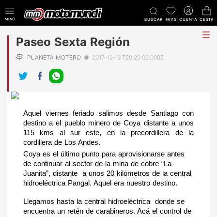
MENÚ
BUSCAR
FAVS
CUENTA
CESTA
tog
Paseo Sexta Región
me
PLANETA MOTERO
●
2017-12-13T20:29:02.000Z
Aquel viernes feriado salimos desde Santiago con 
destino a el pueblo minero de Coya distante a unos 
115 kms al sur este, en la precordillera de la 
cordillera de Los Andes.
Coya es el último punto para aprovisionarse antes 
de continuar al sector de la mina de cobre “La 
Juanita”, distante  a unos 20 kilómetros de la central 
hidroeléctrica Pangal. Aquel era nuestro destino.
Llegamos hasta la central hidroeléctrica  donde se 
encuentra un retén de carabineros. Acá el control de 