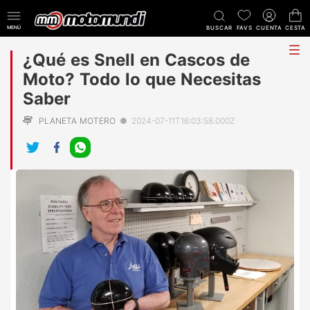
MENÚ
BUSCAR
FAVS
CUENTA
CESTA
tog
¿Qué es Snell en Cascos de
me
Moto? Todo lo que Necesitas
Saber
PLANETA MOTERO
●
2024-07-11T16:03:58.000Z