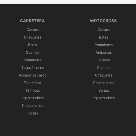
CARRETERA
MOTOCROSS
Cascos
Cascos
Chaquetas
Botas
Botas
Pantalones
Guantes
Antiparras
Pantalones
Jerseys
Trajes / monos
Guantes
Accesorios casco
Chaquetas
Electrónica
Protecciones
Térmicos
Bolsas
Impermeables
Impermeables
Protecciones
Bolsas