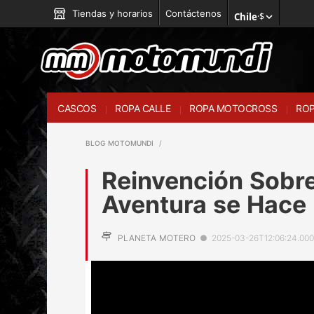
Tiendas y horarios
Contáctenos
Chile
·
$
CASCOS
ROPA CALLE
ROPA MOTOCROSS
ROP
BLOG MOTOMUNDI
Reinvención Sobr
Aventura se Hace 
PLANETA MOTERO
●
2025-03-26T12:06:24.00