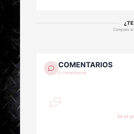
¿TE
Cómpralo al
COMENTARIOS
0 comentarios
Sé el p