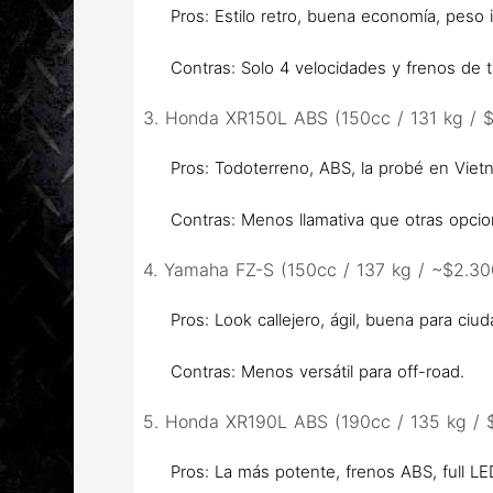
Pros:
Estilo retro, buena economía, peso i
Contras:
Solo 4 velocidades y frenos de 
3. Honda XR150L ABS (150cc / 131 kg / $
Pros:
Todoterreno, ABS, la probé en Vietn
Contras:
Menos llamativa que otras opcio
4. Yamaha FZ-S (150cc / 137 kg / ~$2.30
Pros:
Look callejero, ágil, buena para ciud
Contras:
Menos versátil para off-road.
5. Honda XR190L ABS (190cc / 135 kg / 
Pros:
La más potente, frenos ABS, full LED