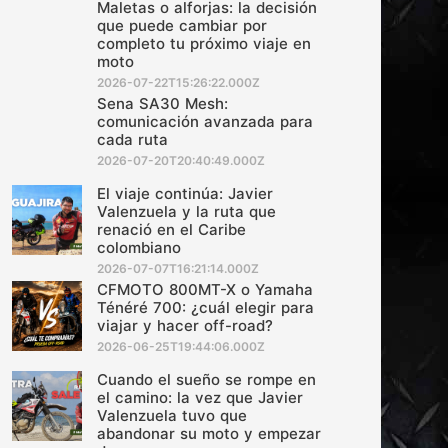
Maletas o alforjas: la decisión
que puede cambiar por
completo tu próximo viaje en
moto
2026-07-22T15:26:22.000Z
Sena SA30 Mesh:
comunicación avanzada para
cada ruta
2026-07-20T20:40:49.000Z
El viaje continúa: Javier
Valenzuela y la ruta que
renació en el Caribe
colombiano
2026-07-07T16:21:14.000Z
CFMOTO 800MT-X o Yamaha
Ténéré 700: ¿cuál elegir para
viajar y hacer off-road?
2026-06-25T19:44:06.000Z
Cuando el sueño se rompe en
el camino: la vez que Javier
Valenzuela tuvo que
abandonar su moto y empezar