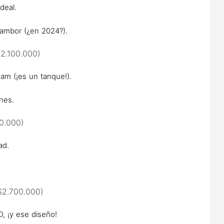
deal.
tambor (¿en 2024?).
2.100.000)
am (¡es un tanque!).
nes.
0.000)
ad.
$2.700.000)
, ¡y ese diseño!