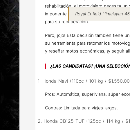
rehabilitación, el motoviajero necesita u
imponente
Royal Enfield Himalayan 4
para su recuperación.
Pero, ¡ojo! Esta decisión también tiene 
su herramienta para retomar los motovlog
y reseñar motos económicas, ¡y seguir a
¿LAS CANDIDATAS? ¡UNA SELECCIÓN
1. Honda Navi (110cc / 101 kg / $1.550.00
Pros:
Automática, superliviana, súper econ
Contras:
Limitada para viajes largos.
2. Honda CB125 TUF (125cc / 114 kg / $1