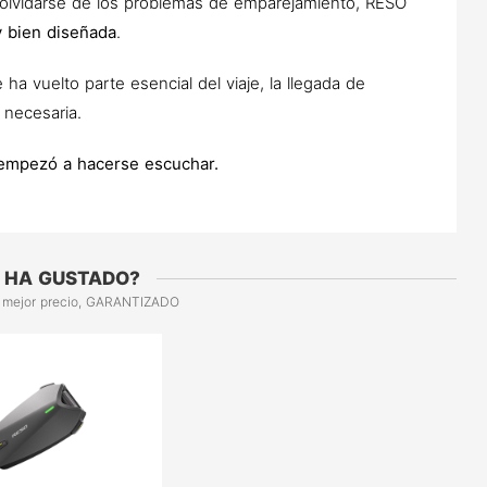
 olvidarse de los problemas de emparejamiento, RESO
 y bien diseñada
.
a vuelto parte esencial del viaje, la llegada de
 necesaria.
 empezó a hacerse escuchar.
 HA GUSTADO?
 mejor precio, GARANTIZADO