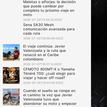
Maletas o alforjas: la decisión
que puede cambiar por
completo tu próximo viaje en
moto
2026-07-22T15:26:22.000Z
Sena SA30 Mesh:
comunicación avanzada para
cada ruta
2026-07-20T20:40:49.000Z
El viaje continúa: Javier
Valenzuela y la ruta que
renació en el Caribe
colombiano
2026-07-07T16:21:14.000Z
CFMOTO 800MT-X o Yamaha
Ténéré 700: ¿cuál elegir para
viajar y hacer off-road?
2026-06-25T19:44:06.000Z
Cuando el sueño se rompe en
el camino: la vez que Javier
Valenzuela tuvo que
abandonar su moto y empezar