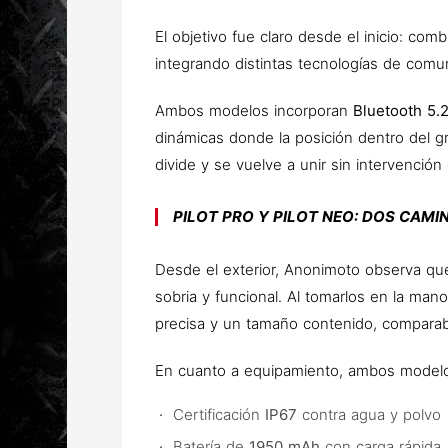
El objetivo fue claro desde el inicio: com
integrando distintas tecnologías de comu
Ambos modelos incorporan
Bluetooth 5.
dinámicas donde la posición dentro del g
divide y se vuelve a unir sin intervención 
PILOT PRO Y PILOT NEO: DOS CAMI
Desde el exterior, Anonimoto observa q
sobria y funcional. Al tomarlos en la man
precisa y un tamaño contenido, comparab
En cuanto a equipamiento, ambos modelo
Certificación
IP67
contra agua y polvo
Batería de
1950 mAh
con carga rápida