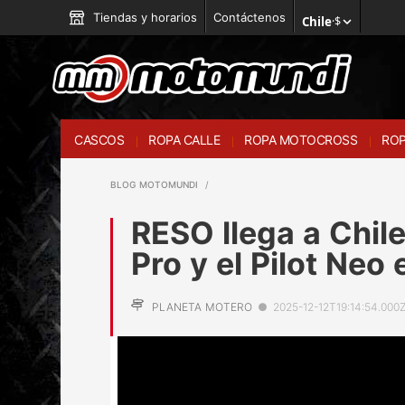
Tiendas y horarios
Contáctenos
Chile
·
$
CASCOS
ROPA CALLE
ROPA MOTOCROSS
ROP
BLOG MOTOMUNDI
RESO llega a Chile:
Pro y el Pilot Neo 
PLANETA MOTERO
●
2025-12-12T19:14:54.000