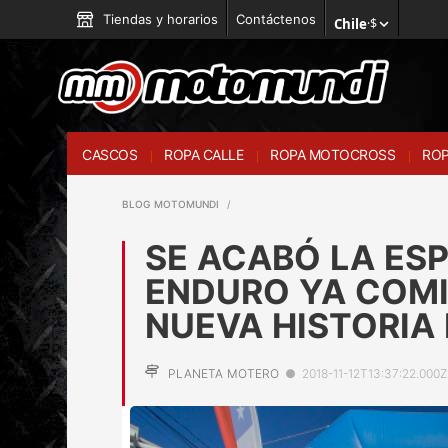
Tiendas y horarios
Contáctenos
Chile
·
$
CASCOS
ROPA CALLE
ROPA MOTOCROSS
ROP
BLOG MOTOMUNDI
SE ACABÓ LA ESP
ENDURO YA COMI
NUEVA HISTORIA 
PLANETA MOTERO
●
2018-11-12T13:37:22.000Z