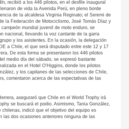
, recibió a los 446 pilotos, en el desfile inaugural 
lenaron de vida la Avenida Perú, en pleno borde 
encia de la alcaldesa Virginia Reginato; el Seremi de 
 de la Federación de Motociclismo, José Tomás Díaz y 
l campeón mundial juvenil de moto enduro, se 
ión nacional, llevando la voz cantante de la garra 
rupo y los asistentes. En la ocasión, la delegación 
DE a Chile, el que será disputado entre este 12 y 17 
ra. De esta forma se presentaron los 446 pilotos 
el medio día del sábado, se expresó bastante 
alizada en el Hotel O’Higgins, donde los pilotos 
ález, y los capitanes de las selecciones de Chile, 
s, comentaron acerca de las expectativas de las 
Herrera, aseguraró que Chile en el World Trophy irá 
Trophy se buscará el podio. Asimismo, Tania González, 
 chilenas, indicó que el objetivo del equipo es 
en las dos ocasiones anteriores ninguna de las 