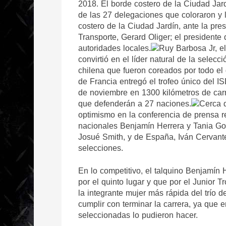
2018. El borde costero de la Ciudad Jardín
de las 27 delegaciones que coloraron y l
costero de la Ciudad Jardín, ante la pres
Transporte, Gerard Oliger; el presidente
autoridades locales.
Ruy Barbosa Jr, e
convirtió en el líder natural de la selecc
chilena que fueron coreados por todo el g
de Francia entregó el trofeo único del IS
de noviembre en 1300 kilómetros de carre
que defenderán a 27 naciones.
Cerca d
optimismo en la conferencia de prensa re
nacionales Benjamín Herrera y Tania Gonz
Josué Smith, y de España, Iván Cervante
selecciones.
En lo competitivo, el talquino Benjamín 
por el quinto lugar y que por el Junior 
la integrante mujer más rápida del trío de
cumplir con terminar la carrera, ya que 
seleccionadas lo pudieron hacer.