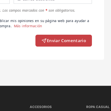
.
Los campos marcados con
*
son obligatorios.
blicar mis opiniones en su página web para ayudar a
 compra.
Más información
Enviar Comentario
ACCESORIOS
ROPA CASUAL