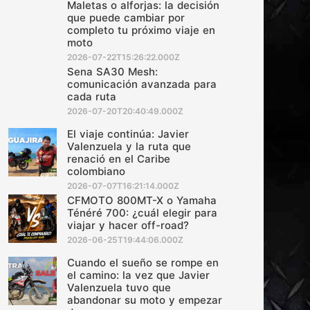
Maletas o alforjas: la decisión
que puede cambiar por
completo tu próximo viaje en
moto
2026-07-22T15:26:22.000Z
Sena SA30 Mesh:
comunicación avanzada para
cada ruta
2026-07-20T20:40:49.000Z
El viaje continúa: Javier
Valenzuela y la ruta que
renació en el Caribe
colombiano
2026-07-07T16:21:14.000Z
CFMOTO 800MT-X o Yamaha
Ténéré 700: ¿cuál elegir para
viajar y hacer off-road?
2026-06-25T19:44:06.000Z
Cuando el sueño se rompe en
el camino: la vez que Javier
Valenzuela tuvo que
abandonar su moto y empezar