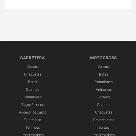
CARRETERA
MOTOCROSS
Cascos
Cascos
Chaquetas
Botas
Botas
Pantalones
Guantes
Antiparras
Pantalones
Jerseys
Trajes / monos
Guantes
Accesorios casco
Chaquetas
Electrónica
Protecciones
Térmicos
Bolsas
Impermeables
Impermeables