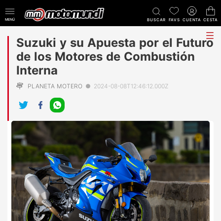
MENÚ
BUSCAR
FAVS
CUENTA
CESTA
tog
Suzuki y su Apuesta por el Futuro
me
de los Motores de Combustión
Interna
PLANETA MOTERO
●
2024-08-08T12:46:12.000Z