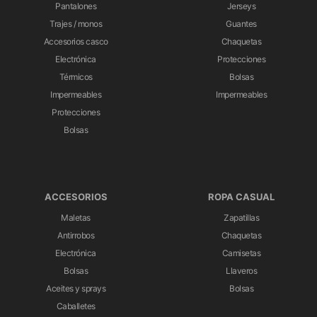
Pantalones
Jerseys
Trajes / monos
Guantes
Accesorios casco
Chaquetas
Electrónica
Protecciones
Térmicos
Bolsas
Impermeables
Impermeables
Protecciones
Bolsas
ACCESORIOS
ROPA CASUAL
Maletas
Zapatillas
Antirrobos
Chaquetas
Electrónica
Camisetas
Bolsas
Llaveros
Aceites y sprays
Bolsas
Caballetes