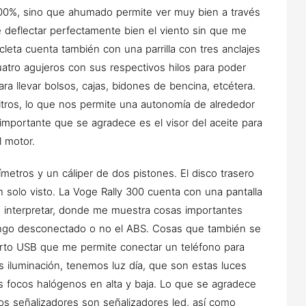
 100%, sino que ahumado permite ver muy bien a través
 deflectar perfectamente bien el viento sin que me
cleta cuenta también con una parrilla con tres anclajes
tro agujeros con sus respectivos hilos para poder
a llevar bolsos, cajas, bidones de bencina, etcétera.
itros, lo que nos permite una autonomía de alrededor
importante que se agradece es el visor del aceite para
l motor.
ímetros y un cáliper de dos pistones. El disco trasero
 solo visto. La Voge Rally 300 cuenta con una pantalla
e interpretar, donde me muestra cosas importantes
tengo desconectado o no el ABS. Cosas que también se
erto USB que me permite conectar un teléfono para
s iluminación, tenemos luz día, que son estas luces
 focos halógenos en alta y baja. Lo que se agradece
os señalizadores son señalizadores led, así como