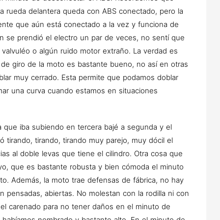
la rueda delantera queda con ABS conectado, pero la
iente que aún está conectado a la vez y funciona de
en se prendió el electro un par de veces, no sentí que
n valvuléo o algún ruido motor extraño. La verdad es
 de giro de la moto es bastante bueno, no así en otras
lar muy cerrado. Esta permite que podamos doblar
ar una curva cuando estamos en situaciones
a que iba subiendo en tercera bajé a segunda y el
 tirando, tirando, tirando muy parejo, muy dócil el
as al doble levas que tiene el cilindro. Otra cosa que
oyo, que es bastante robusta y bien cómoda el minuto
to. Además, la moto trae defensas de fábrica, no hay
en pensadas, abiertas. No molestan con la rodilla ni con
 del carenado para no tener daños en el minuto de
lo habíamos nombrado y bastante alto. En el minuto de