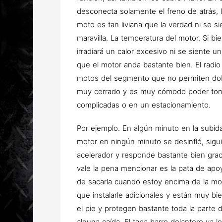
desconecta solamente el freno de atrás, 
moto es tan liviana que la verdad ni se s
maravilla. La temperatura del motor. Si bi
irradiará un calor excesivo ni se siente u
que el motor anda bastante bien. El radio
motos del segmento que no permiten dob
muy cerrado y es muy cómodo poder tom
complicadas o en un estacionamiento.
Por ejemplo. En algún minuto en la subid
motor en ningún minuto se desinfló, siguió
acelerador y responde bastante bien graci
vale la pena mencionar es la pata de ap
de sacarla cuando estoy encima de la mo
que instalarle adicionales y están muy bi
el pie y protegen bastante toda la parte
alguna caída. El tapa barro delantero ya 