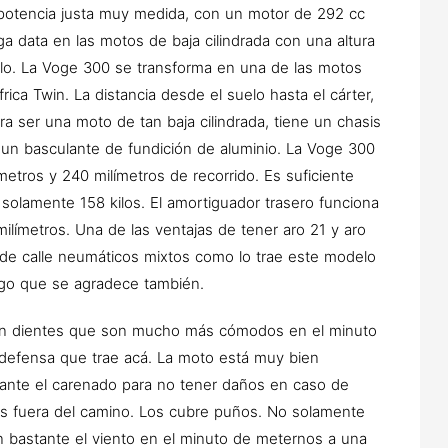
potencia justa muy medida, con un motor de 292 cc
ga data en las motos de baja cilindrada con una altura
elo. La Voge 300 se transforma en una de las motos
rica Twin. La distancia desde el suelo hasta el cárter,
a ser una moto de tan baja cilindrada, tiene un chasis
 un basculante de fundición de aluminio. La Voge 300
metros y 240 milímetros de recorrido. Es suficiente
olamente 158 kilos. El amortiguador trasero funciona
milímetros. Una de las ventajas de tener aro 21 y aro
de calle neumáticos mixtos como lo trae este modelo
go que se agradece también.
con dientes que son mucho más cómodos en el minuto
 defensa que trae acá. La moto está muy bien
ante el carenado para no tener daños en caso de
s fuera del camino. Los cubre puños. No solamente
n bastante el viento en el minuto de meternos a una