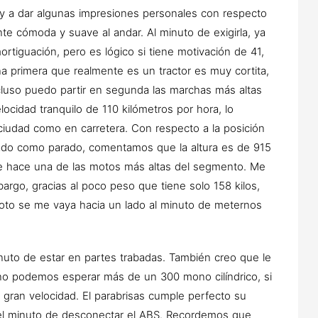
y a dar algunas impresiones personales con respecto
te cómoda y suave al andar. Al minuto de exigirla, ya
rtiguación, pero es lógico si tiene motivación de 41,
na primera que realmente es un tractor es muy cortita,
cluso puedo partir en segunda las marchas más altas
locidad tranquilo de 110 kilómetros por hora, lo
iudad como en carretera. Con respecto a la posición
ado como parado, comentamos que la altura es de 915
e le hace una de las motos más altas del segmento. Me
mbargo, gracias al poco peso que tiene solo 158 kilos,
oto se me vaya hacia un lado al minuto de meternos
nuto de estar en partes trabadas. También creo que le
 no podemos esperar más de un 300 mono cilíndrico, si
 gran velocidad. El parabrisas cumple perfecto su
 el minuto de desconectar el ABS. Recordemos que