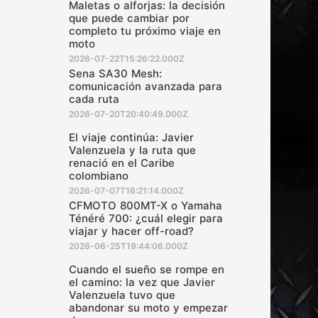
Maletas o alforjas: la decisión
que puede cambiar por
completo tu próximo viaje en
moto
2026-07-22T15:26:22.000Z
Sena SA30 Mesh:
comunicación avanzada para
cada ruta
2026-07-20T20:40:49.000Z
El viaje continúa: Javier
Valenzuela y la ruta que
renació en el Caribe
colombiano
2026-07-07T16:21:14.000Z
CFMOTO 800MT-X o Yamaha
Ténéré 700: ¿cuál elegir para
viajar y hacer off-road?
2026-06-25T19:44:06.000Z
Cuando el sueño se rompe en
el camino: la vez que Javier
Valenzuela tuvo que
abandonar su moto y empezar