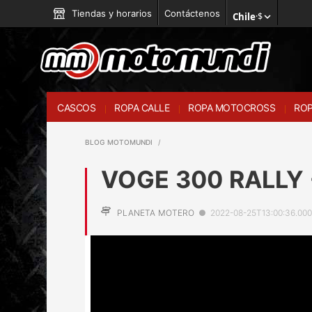
Tiendas y horarios
Contáctenos
Chile
·
$
CASCOS
ROPA CALLE
ROPA MOTOCROSS
ROP
BLOG MOTOMUNDI
VOGE 300 RALLY -
PLANETA MOTERO
●
2022-08-25T13:00:36.00