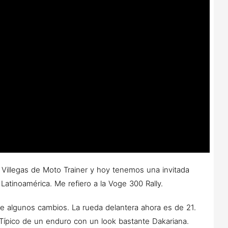
illegas de Moto Trainer y hoy tenemos una invitada
atinoamérica. Me refiero a la Voge 300 Rally.
ene algunos cambios. La rueda delantera ahora es de 21.
 Típico de un enduro con un look bastante Dakariana.