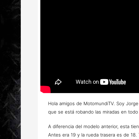
Hola amigos de MotomundiTV. Soy Jorge V
que se está robando las miradas en todo L
A diferencia del modelo anterior, esta ti
Antes era 19 y la rueda trasera es de 18.