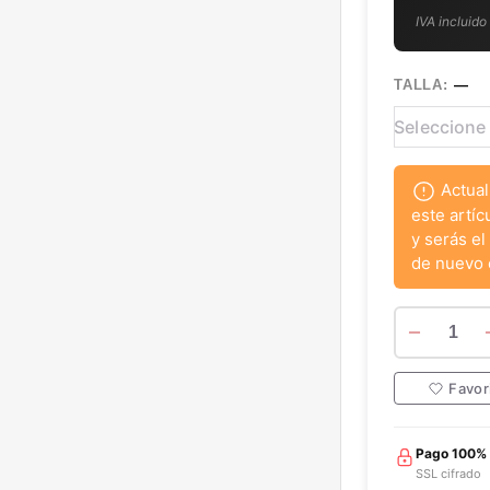
IVA incluido
TALLA:
—
Actual
este artíc
y serás el
de nuevo 
1
Favor
Pago 100%
SSL cifrado