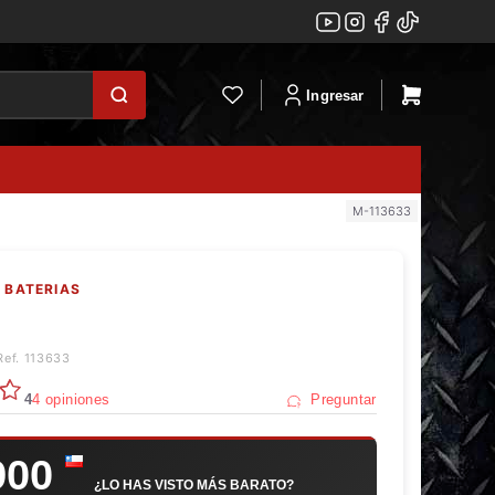
Ingresar
M-113633
 BATERIAS
Ref. 113633
4
4 opiniones
Preguntar
900
¿LO HAS VISTO MÁS BARATO?