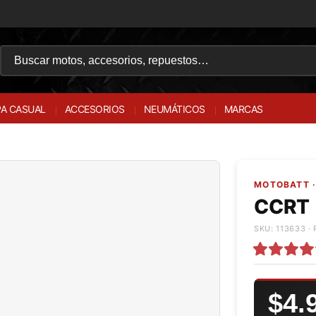
A CASUAL
ACCESORIOS
NEUMÁTICOS
MARCAS
MOTOBATT ·
CCRT
SKU: 113633 · 
$4.