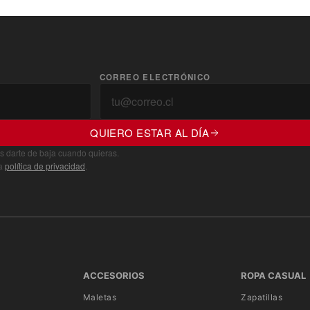
CORREO ELECTRÓNICO
QUIERO ESTAR AL DÍA
s darte de baja cuando quieras.
ra
política de privacidad
.
ACCESORIOS
ROPA CASUAL
Maletas
Zapatillas