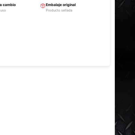
ra cambio
Embalaje original
 uso
Producto sellada