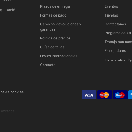
n
Plazos de entrega
Eventos
quipación
Formas de pago
Tiendas
Cambios, devoluciones y
Contáctanos
garantías
Programa de Afil
Política de precios
Trabaja con nos
Guías de tallas
Embajadores
Envíos Internacionales
Invita a tus amig
Contacto
tica de cookies
eservados