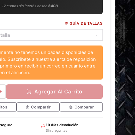
 · 12 cuotas sin interés desde
$408
GUÍA DE TALLAS
mente no tenemos unidades disponibles de
ulo. Suscríbete a nuestra alerta de reposición
 primero en recibir un correo en cuanto entre
en el almacén.
Agregar Al Carrito
itos
Compartir
Comparar
 seguro
10 días devolución
Sin preguntas