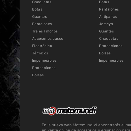
Chaquetas
Botas
Botas
Pantalones
Guantes
Antiparras
Pantalones
Jerseys
Trajes / monos
Guantes
Accesorios casco
Chaquetas
Electrónica
Protecciones
Térmicos
Bolsas
Impermeables
Impermeables
Protecciones
Bolsas
En la nueva web Motomundi.cl encontrarás el ma
en venta online de accesorios y equipación para