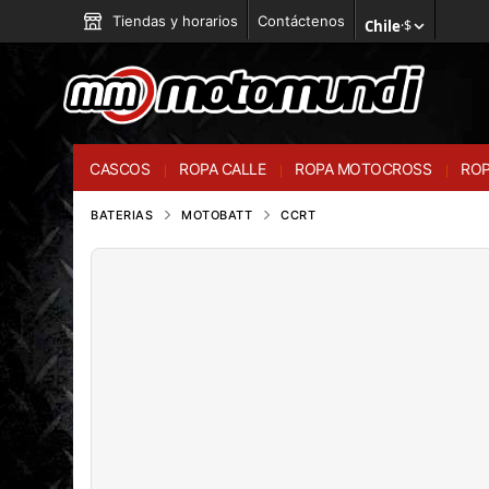
Tiendas y horarios
Contáctenos
Chile
·
$
CASCOS
ROPA CALLE
ROPA MOTOCROSS
ROP
BATERIAS
MOTOBATT
CCRT