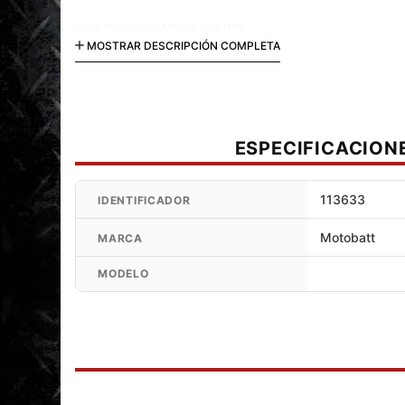
Link Producto Motobatt USB
MOSTRAR DESCRIPCIÓN COMPLETA
( http://www.motomundi.cl/motocicleta/baterias-motobatt
ESPECIFICACION
113633
IDENTIFICADOR
Motobatt
MARCA
MODELO