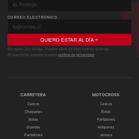
CORREO ELECTRÓNICO
QUIERO ESTAR AL DÍA
Sin spam. Sin ventas. Puedes darte de baja cuando quieras.
Al suscribirte aceptas nuestra
política de privacidad
.
CARRETERA
MOTOCROSS
Cascos
Cascos
Chaquetas
Botas
Botas
Pantalones
Guantes
Antiparras
Pantalones
Jerseys