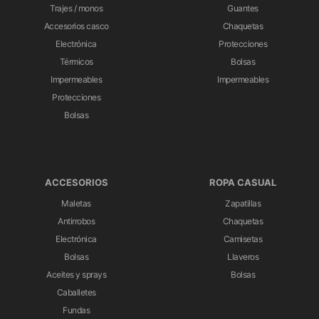
Trajes / monos
Guantes
Accesorios casco
Chaquetas
Electrónica
Protecciones
Térmicos
Bolsas
Impermeables
Impermeables
Protecciones
Bolsas
ACCESORIOS
ROPA CASUAL
Maletas
Zapatillas
Antirrobos
Chaquetas
Electrónica
Camisetas
Bolsas
Llaveros
Aceites y sprays
Bolsas
Caballetes
Fundas