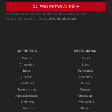
QUIERO ESTAR AL DÍA
Sin spam. Sin ventas. Puedes darte de baja cuando quieras.
Al suscribirte aceptas nuestra
política de privacidad
.
CARRETERA
MOTOCROSS
Cascos
Cascos
Chaquetas
Botas
Botas
Pantalones
Guantes
Antiparras
Pantalones
Jerseys
Trajes / monos
Guantes
Accesorios casco
Chaquetas
Electrónica
Protecciones
Térmicos
Bolsas