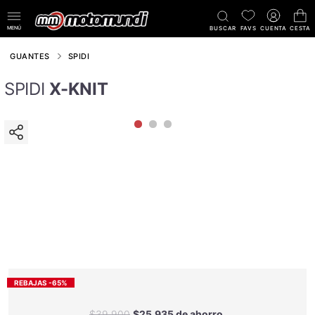
MENÚ
BUSCAR
FAVS
CUENTA
CESTA
GUANTES
SPIDI
SPIDI
X-KNIT
REBAJAS -65%
$39.900
$25.935 de ahorro.