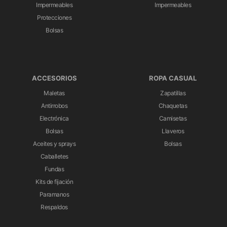
Impermeables
Impermeables
Protecciones
Bolsas
ACCESORIOS
ROPA CASUAL
Maletas
Zapatillas
Antirrobos
Chaquetas
Electrónica
Camisetas
Bolsas
Llaveros
Aceites y sprays
Bolsas
Caballetes
Fundas
Kits de fijación
Paramanos
Respaldos