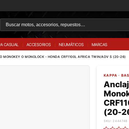
A CASUAL
ACCESORIOS
NEUMÁTICOS
MARCAS
O MONOKEY O MONOLOCK - HONDA CRF1100L AFRICA TWIN/ADV S (20-26)
KAPPA · BA
Anclaj
Monok
CRF11
(20-2
SKU: 2444748 