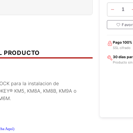
1
Favor
Pago 100%
SSL cifrado
EL PRODUCTO
30 días pa
Producto sin
K para la instalacion de
ONOKEY® KM5, KM8A, KM8B, KM9A o
KM6M.
cha Aquí)