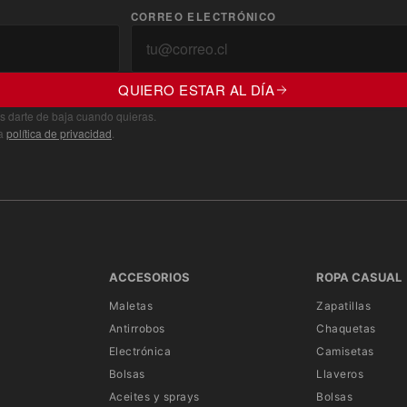
CORREO ELECTRÓNICO
QUIERO ESTAR AL DÍA
s darte de baja cuando quieras.
ra
política de privacidad
.
ACCESORIOS
ROPA CASUAL
Maletas
Zapatillas
Antirrobos
Chaquetas
Electrónica
Camisetas
Bolsas
Llaveros
Aceites y sprays
Bolsas