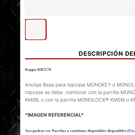
DESCRIPCIÓN D
Kappa KR1178
Anclaje Base para topcase MONOKEY o MONOLOC
topcase se debe combinar con la parrilla M
KM9B, o con la parrilla MONOLOCK® KM5M o 
*IMAGEN REFERENCIAL*
Aca podras ver Parrilas a combinar disponibles disponibles
(Pin