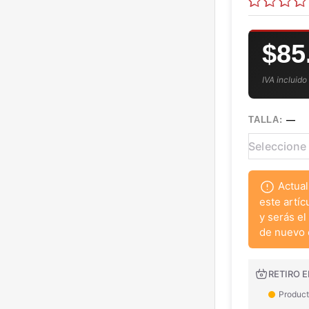
$85
IVA incluido
TALLA:
—
Actual
este artíc
y serás el
de nuevo 
RETIRO E
Product