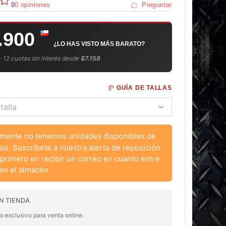
0
0 opiniones
Preguntar
.900
¿LO HAS VISTO MÁS BARATO?
 · 12 cuotas sin interés desde
$7.158
GUÍA DE TALLAS
mente no tenemos unidades disponibles de
ulo. Suscríbete a nuestra alerta de reposición
 primero en recibir un correo en cuanto entre
en el almacén.
N TIENDA
o exclusivo para venta online.