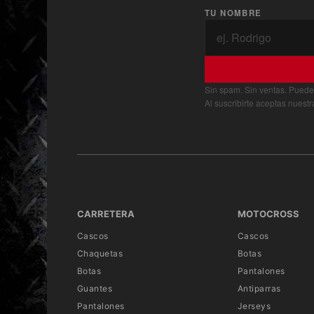
TU NOMBRE
Sin spam. Sin ventas. Puede
Al suscribirte aceptas nuest
CARRETERA
MOTOCROSS
Cascos
Cascos
Chaquetas
Botas
Botas
Pantalones
Guantes
Antiparras
Pantalones
Jerseys