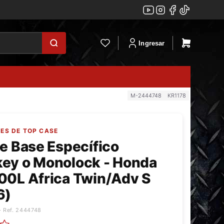
Ingresar
M-2444748
KR1178
SES DE TOP CASE
e Base Específico
ey o Monolock - Honda
00L Africa Twin/Adv S
6)
· Ref. 2444748