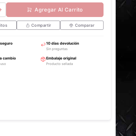
Agregar Al Carrito
itos
Compartir
Comparar
 seguro
10 días devolución
Sin preguntas
ra cambio
Embalaje original
 uso
Producto sellada