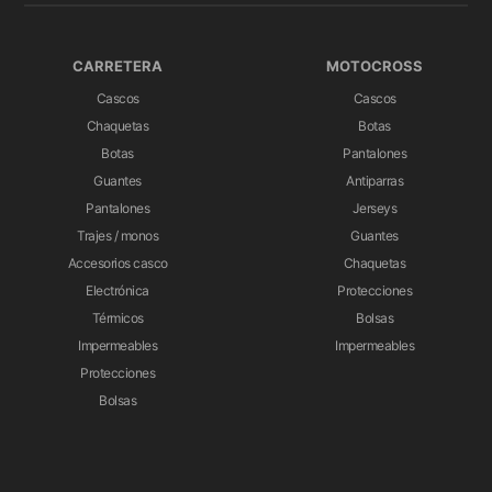
CARRETERA
MOTOCROSS
Cascos
Cascos
Chaquetas
Botas
Botas
Pantalones
Guantes
Antiparras
Pantalones
Jerseys
Trajes / monos
Guantes
Accesorios casco
Chaquetas
Electrónica
Protecciones
Térmicos
Bolsas
Impermeables
Impermeables
Protecciones
Bolsas