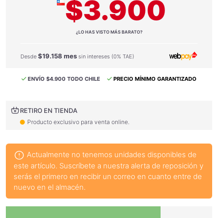
$3.900
¿LO HAS VISTO MÁS BARATO?
$19.158 mes
Desde
sin intereses (0% TAE)
ENVÍO $4.900 TODO CHILE
PRECIO MÍNIMO GARANTIZADO
RETIRO EN TIENDA
Producto exclusivo para venta online.
Actualmente no tenemos unidades disponibles de
este artículo. Suscríbete a nuestra alerta de reposición y
serás el primero en recibir un correo en cuanto entre de
nuevo en el almacén.