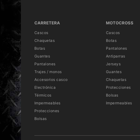
CARRETERA
MOTOCROSS
Cascos
Cascos
Chaquetas
Botas
Botas
Pantalones
Guantes
Antiparras
Pantalones
Jerseys
Trajes / monos
Guantes
Accesorios casco
Chaquetas
Electrónica
Protecciones
Térmicos
Bolsas
Impermeables
Impermeables
Protecciones
Bolsas