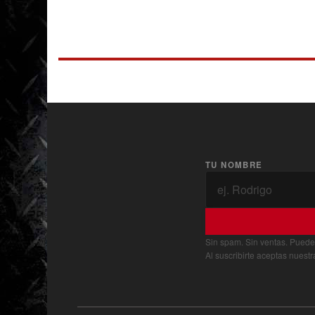
TU NOMBRE
Sin spam. Sin ventas. Puede
Al suscribirte aceptas nuest