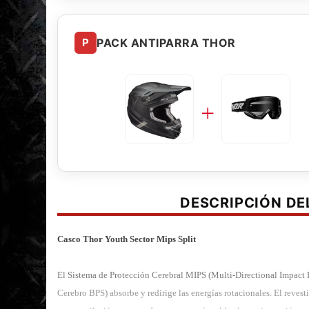
P
PACK ANTIPARRA THOR
DESCRIPCIÓN D
Casco Thor Youth Sector Mips Split
El Sistema de Protección Cerebral MIPS (Multi-Directional Impact 
Cerebro BPS) absorbe y redirige las energías rotacionales. El reve