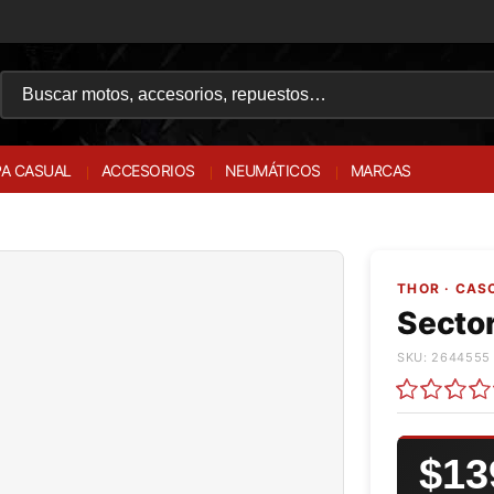
A CASUAL
ACCESORIOS
NEUMÁTICOS
MARCAS
THOR · CA
Sector
SKU: 2644555 
$13