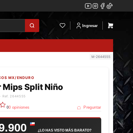
Ingresar
M-2644555
SCOS MX/ENDURO
 Mips Split Niño
· Ref. 2644555
0
0 opiniones
Preguntar
9.900
¿LO HAS VISTO MÁS BARATO?