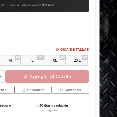
 · 12 cuotas sin interés desde
$11.658
GUÍA DE TALLAS
M
L
XL
2XL
Agregar Al Carrito
itos
Compartir
Comparar
 seguro
10 días devolución
Sin preguntas