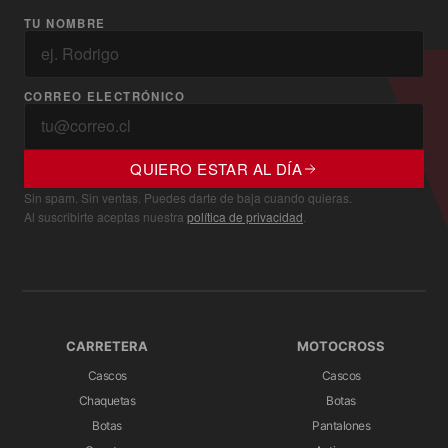
TU NOMBRE
CORREO ELECTRÓNICO
QUIERO ESTAR AL DÍA
Sin spam. Sin ventas. Puedes darte de baja cuando quieras.
Al suscribirte aceptas nuestra
política de privacidad
.
CARRETERA
MOTOCROSS
Cascos
Cascos
Chaquetas
Botas
Botas
Pantalones