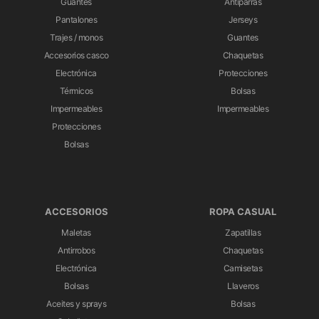
Guantes
Antiparras
Pantalones
Jerseys
Trajes / monos
Guantes
Accesorios casco
Chaquetas
Electrónica
Protecciones
Térmicos
Bolsas
Impermeables
Impermeables
Protecciones
Bolsas
ACCESORIOS
ROPA CASUAL
Maletas
Zapatillas
Antirrobos
Chaquetas
Electrónica
Camisetas
Bolsas
Llaveros
Aceites y sprays
Bolsas