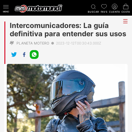
MENÚ
BUSCAR
FAVS
CUENTA
CESTA
tog
Intercomunicadores: La guía
me
definitiva para entender sus usos
PLANETA MOTERO
●
2023-12-12T00:30:43.000Z