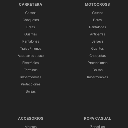
CARRETERA
MOTOCROSS
Cascos
Cascos
Chaquetas
Botas
Botas
Pantalones
Guantes
Antiparras
Pantalones
Jerseys
Trajes / monos
Guantes
Accesorios casco
Chaquetas
Electrónica
Protecciones
Térmicos
Bolsas
Impermeables
Impermeables
Protecciones
Bolsas
ACCESORIOS
ROPA CASUAL
Maletas
Zapatillas