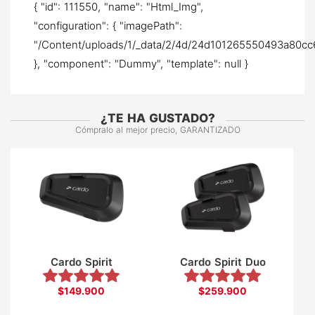
{ "id": 111550, "name": "Html_Img",
"configuration": { "imagePath":
"/Content/uploads/1/_data/2/4d/24d101265550493a80cc
}, "component": "Dummy", "template": null }
¿TE HA GUSTADO?
Cómpralo al mejor precio, GARANTIZADO
Cardo Spirit
Cardo Spirit Duo
$149.900
$259.900