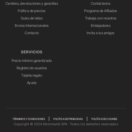
Cambios, devoluciones y garantías
Contáctanos
Política de precios
Programa de Afiliados
Guías de tallas
Trabaja con nosotros
Envíos Internacionales
Embajadores
Contacto
Invita a tus amigxs
SERVICIOS
Precio mínimo garantizado
Registro de usuarios
Tarjeta regalo
Ayuda
TÉRMINOS Y CONDICIONES
POLÍTICA DE PRIVACIDAD
POLÍTICA DE COOKIES
Copyright © 2024 Motomundi SPA · Todos los derechos reservados