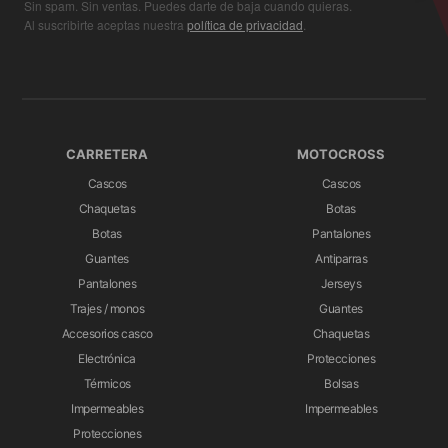
Sin spam. Sin ventas. Puedes darte de baja cuando quieras.
Al suscribirte aceptas nuestra
política de privacidad
.
CARRETERA
MOTOCROSS
Cascos
Cascos
Chaquetas
Botas
Botas
Pantalones
Guantes
Antiparras
Pantalones
Jerseys
Trajes / monos
Guantes
Accesorios casco
Chaquetas
Electrónica
Protecciones
Térmicos
Bolsas
Impermeables
Impermeables
Protecciones