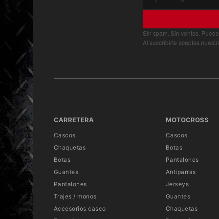
carbono para mejorar la resistencia en la absorción de impactos y re
SCHUBERTH, el C5 se beneficia del sistema anti-roll-off conectado 
posición mas avanzada para mejorar la comodidad en el área de la g
Sin spam. Sin ventas. Puede
Al suscribirte aceptas nuest
SISTEMA DE INTERCOMUNICACIÓN
La tecnología más avanzada para el SCHUBERTH C5. Extremadamente 
establece un nuevo estándar para la comunicación de motocicletas.
Bluetooth Intercom and Mesh intercom ya están preinstalados e
simple de usar: solamente conecte el Micrófono HD, retire las cubiert
carcasa del control remoto en el costado, conecte ambos, enciéndalos
CARRETERA
MOTOCROSS
Cascos
Cascos
MESH 2.0
Chaquetas
Botas
Gracias a la nueva tecnología Mesh 2.0, el sistema de intercomuni
Botas
Pantalones
incomparable de conexiones de intercomunicación que redefinen e
Guantes
Antiparras
tecnología Mesh 2.0, ahora es posible conectarse con un número vir
Pantalones
Jerseys
nuestro nuevo sistema ofrece lo último en altavoces y micrófono HD
Trajes / monos
Guantes
virtual y un rango comparable a los productos de mayor rendimient
Accesorios casco
Chaquetas