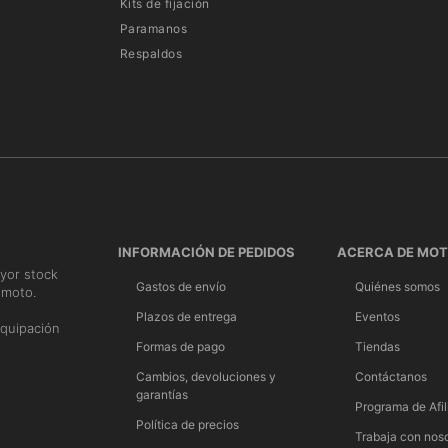
Kits de fijación
Paramanos
modidad aeroacústica con solo 85 dB (A) a 100
Respaldos
HUBERTH ha optimizado la aeroacústica de cada
ivel de insonorización incomparable, gracias al
tre el resto de los cascos y un SCHUBERTH.
 ahora también se incluye en la pantalla del C5.
INFORMACIÓN DE PEDIDOS
ACERCA DE MO
 con la mentonera cerrada, se mantendrá después
yor stock
Gastos de envío
Quiénes somos
 moto.
n
Plazos de entrega
Eventos
quipación
Formas de pago
Tiendas
el C5 forma parte del “PROGRAMA INDIVIDUAL
Cambios, devoluciones y
Contáctanos
interior con varios grosores para los laterales,
garantías
Programa de Afil
talla M, L y XL .
Política de precios
Trabaja con nos