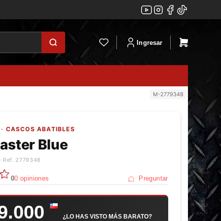
Ingresar
M-2779348
· CASCOS ABATIBLES
aster Blue
· Ref. 2779348
0
0 opiniones
Preguntar
9.000
¿LO HAS VISTO MÁS BARATO?