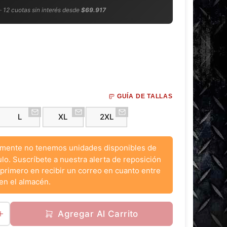
 · 12 cuotas sin interés desde
$69.917
GUÍA DE TALLAS
L
XL
2XL
mente no tenemos unidades disponibles de
ulo. Suscríbete a nuestra alerta de reposición
 primero en recibir un correo en cuanto entre
en el almacén.
Agregar Al Carrito