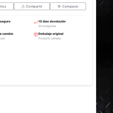
itos
Compartir
Comparar
 seguro
10 días devolución
Sin preguntas
ra cambio
Embalaje original
 uso
Producto sellada