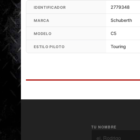
de la parte inferior de la calota que permitieron al C5 lograr el not
2779348
IDENTIFICADOR
motocicleta sin carenado.
Schuberth
MARCA
NUEVA TOMA DE AIRE EN LA BARBILLA
C5
MODELO
SCHUBERTH C5 presenta una entrada de aire frontal doble con un fi
respiración adecuada mientras se conduce en condiciones extremas. 
Touring
ESTILO PILOTO
de la ventilación frontal.
NUEVO SISTEMA DE VENTILACIÓN
La ventilación hace que el C5 cambie las reglas en la categoría de 
cabeza maximiza el rendimiento y la comodidad del motociclista. Po
máxima ventilación, gracias a la doble entrada de aire de mentón y 
descubiertos en el EPS y un nuevo alerón trasero que facilita la extr
LA SEGURIDAD PRIMERO
En SCHUBERTH, la seguridad es nuestro principal objetivo. Con 
TU NOMBRE
homologación P / J y ECE-R 22.06. Esto incluye una nueva carcasa D