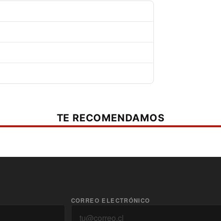
able resultado de 85 Db a 100 km / h en una
ltro lavable e intercambiable para una
Los botones ofrecen un ajuste fácil y variable
TE RECOMENDAMOS
casco abatible. La termorregulación óptima de la
r esta razón, el C5 está diseñado para aunar la
filtro intercambiable, junto con canales
acción del aire.
el C5, SCHUBERTH presenta su primer casco con
CORREO ELECTRÓNICO
FP en fibra de vidrio, reforzada con fibra de