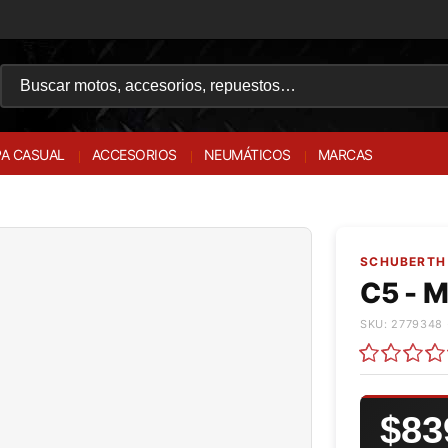
A CASUAL
ACCESORIOS
NEUMÁTICOS
MARCAS
SCHUBERTH 
C5 - M
SKU: 2779348 
$83