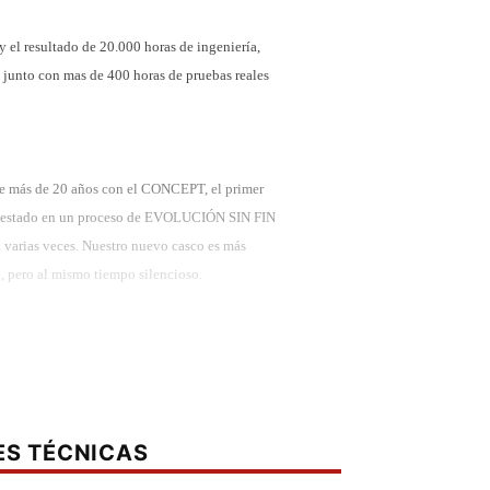
 el resultado de 20.000 horas de ingeniería,
, junto con mas de 400 horas de pruebas reales
 más de 20 años con el CONCEPT, el primer
estado en un proceso de EVOLUCIÓN SIN FIN
a varias veces. Nuestro nuevo casco es más
, pero al mismo tiempo silencioso.
oacústico ha sido uno de los elementos
l primer casco CONCEPT, el extraordinario
s de todos los cascos modulares de SCHUBERTH.
 en el túnel de viento de la marca optimizando el
ES TÉCNICAS
oncepto de collarín, aseguran un sellado perfecto