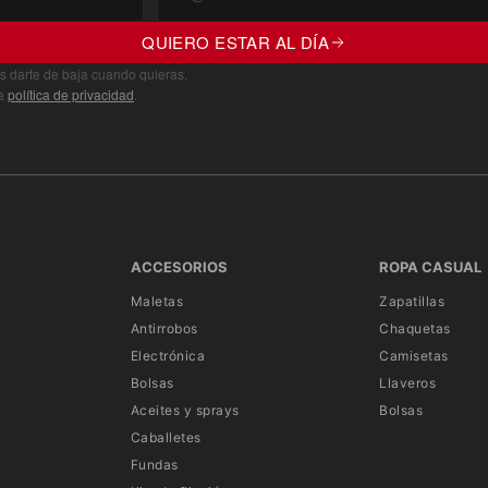
duce su peso. Al igual que toda la colección
a la correa para la barbilla en una nueva
QUIERO ESTAR AL DÍA
arganta.
s darte de baja cuando quieras.
ra
política de privacidad
.
fácil de instalar, configurar y usar, SC2
 Los altavoces HD, tres antenas por FM Radio,
n el SCHUBERTH C5. El SC2 es extremadamente
as en la parte posterior del casco, libere la
 y ¡estará listo para ser usado!
ACCESORIOS
ROPA CASUAL
Maletas
Zapatillas
Antirrobos
Chaquetas
cación Schuberth SC2 ofrece un nivel
Electrónica
Camisetas
l concepto de “red de comunicación”. Con la
Bolsas
Llaveros
tualmente ilimitado de participantes. Además,
Aceites y sprays
Bolsas
 de Sena, control de ruido avanzado, asistente
Caballetes
o disponibles en el mercado.
Fundas