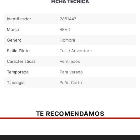
FICHA TÉCNICA
Parche antideslizante en la palma
Tirador de cremallera
Identificador
2881447
Puño corto
Marca
REVIT
Rejilla totalmente ventilada
Genero
Hombre
Estilo Piloto
Trail / Adventure
Características
Ventilados
Temporada
Para verano
Tipología
Puño Corto
TE RECOMENDAMOS