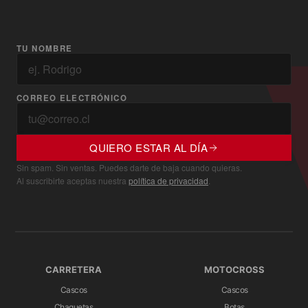
TU NOMBRE
CORREO ELECTRÓNICO
QUIERO ESTAR AL DÍA
Sin spam. Sin ventas. Puedes darte de baja cuando quieras.
Al suscribirte aceptas nuestra
política de privacidad
.
CARRETERA
MOTOCROSS
Cascos
Cascos
Chaquetas
Botas