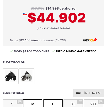
$59.900
$14.998 de ahorro.
$44.902
¿LO HAS VISTO MÁS BARATO?
$19.158 mes
Desde
sin intereses (0% TAE)
ENVÍO $4.900 TODO CHILE
PRECIO MÍNIMO GARANTIZADO
ELIGE TU COLOR
selected
selected
ELIGE TU TALLA
GUÍA DE TALLAS
S
M
L
XL
2XL