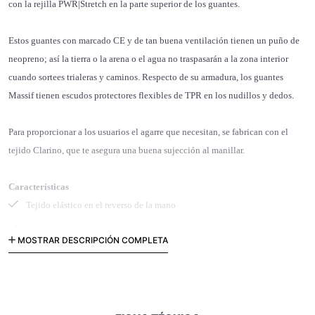
con la rejilla PWR|Stretch en la parte superior de los guantes.
Estos guantes con marcado CE y de tan buena ventilación tienen un puño de
neopreno; así la tierra o la arena o el agua no traspasarán a la zona interior
cuando sortees trialeras y caminos. Respecto de su armadura, los guantes
Massif tienen escudos protectores flexibles de TPR en los nudillos y dedos.
Para proporcionar a los usuarios el agarre que necesitan, se fabrican con el
tejido Clarino, que te asegura una buena sujección al manillar.
Características
Tejido elástico en el reverso de la mano
Tejido elástico en los dedos
MOSTRAR DESCRIPCIÓN COMPLETA
Tejido elástico en el pulgar
Cierre por velcro
Correa en la muñeca