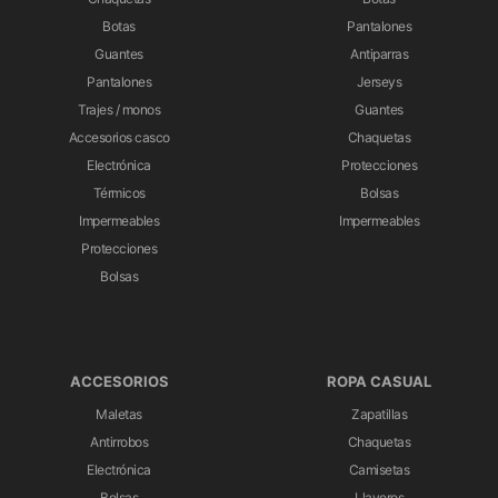
Botas
Pantalones
Guantes
Antiparras
Pantalones
Jerseys
Trajes / monos
Guantes
Accesorios casco
Chaquetas
Electrónica
Protecciones
Térmicos
Bolsas
Impermeables
Impermeables
Protecciones
Bolsas
ACCESORIOS
ROPA CASUAL
Maletas
Zapatillas
Antirrobos
Chaquetas
Electrónica
Camisetas
Bolsas
Llaveros