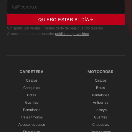
QUIERO ESTAR AL DÍA
Sin spam. Sin ventas. Puedes darte de baja cuando quieras.
Al suscribirte aceptas nuestra
política de privacidad
.
CARRETERA
MOTOCROSS
Cascos
Cascos
Chaquetas
Botas
Botas
Pantalones
Guantes
Antiparras
Pantalones
Jerseys
Trajes / monos
Guantes
Accesorios casco
Chaquetas
Electrónica
Protecciones