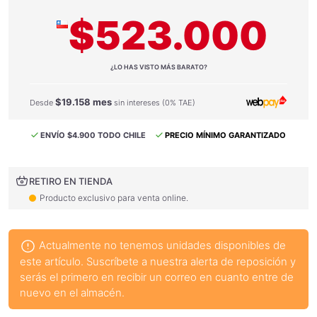
$523.000
¿LO HAS VISTO MÁS BARATO?
$19.158 mes
Desde
sin intereses (0% TAE)
ENVÍO $4.900 TODO CHILE
PRECIO MÍNIMO GARANTIZADO
RETIRO EN TIENDA
Producto exclusivo para venta online.
Actualmente no tenemos unidades disponibles de
este artículo. Suscríbete a nuestra alerta de reposición y
serás el primero en recibir un correo en cuanto entre de
nuevo en el almacén.