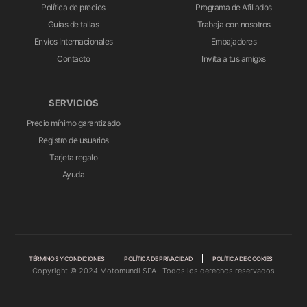
Política de precios
Programa de Afiliados
Guías de tallas
Trabaja con nosotros
Envíos Internacionales
Embajadores
Contacto
Invita a tus amigxs
SERVICIOS
Precio mínimo garantizado
Registro de usuarios
Tarjeta regalo
Ayuda
TÉRMINOS Y CONDICIONES
POLÍTICA DE PRIVACIDAD
POLÍTICA DE COOKIES
Copyright © 2024 Motomundi SPA · Todos los derechos reservados