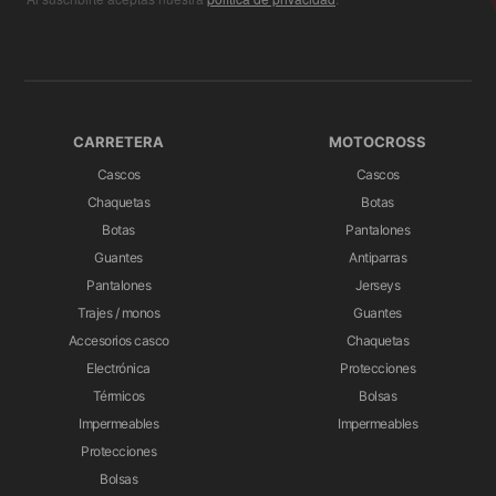
CARRETERA
MOTOCROSS
Cascos
Cascos
Chaquetas
Botas
Botas
Pantalones
Guantes
Antiparras
Pantalones
Jerseys
Trajes / monos
Guantes
Accesorios casco
Chaquetas
Electrónica
Protecciones
Térmicos
Bolsas
Impermeables
Impermeables
Protecciones
Bolsas