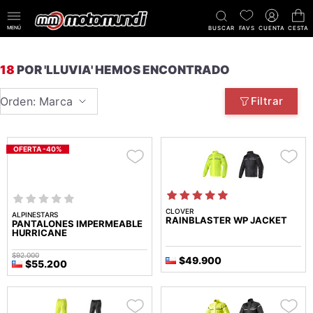
MENÚ
BUSCAR
FAVS
CUENTA
CESTA
18
POR 'LLUVIA' HEMOS ENCONTRADO
Orden: Marca
Filtrar
OFERTA -40%
CLOVER
ALPINESTARS
RAINBLASTER WP JACKET
PANTALONES IMPERMEABLE
HURRICANE
$92.000
$49.900
$55.200