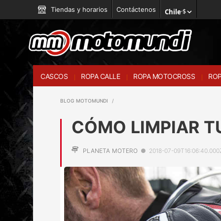
Tiendas y horarios
Contáctenos
Chile
·
$
CASCOS
ROPA CALLE
ROPA MOTOCROSS
ROP
BLOG MOTOMUNDI
CÓMO LIMPIAR T
PLANETA MOTERO
●
2018-07-09T16:06:40.000