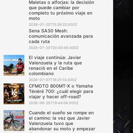
Maletas o alforjas: la decisión
que puede cambiar por
completo tu próximo viaje en
moto
2026-07-22T15:26:22.000Z
Sena SA30 Mesh:
comunicación avanzada para
cada ruta
2026-07-20T20:40:49.000Z
El viaje continúa: Javier
Valenzuela y la ruta que
renació en el Caribe
colombiano
2026-07-07T16:21:14.000Z
CFMOTO 800MT-X o Yamaha
Ténéré 700: ¿cuál elegir para
viajar y hacer off-road?
2026-06-25T19:44:06.000Z
Cuando el sueño se rompe en
el camino: la vez que Javier
Valenzuela tuvo que
abandonar su moto y empezar