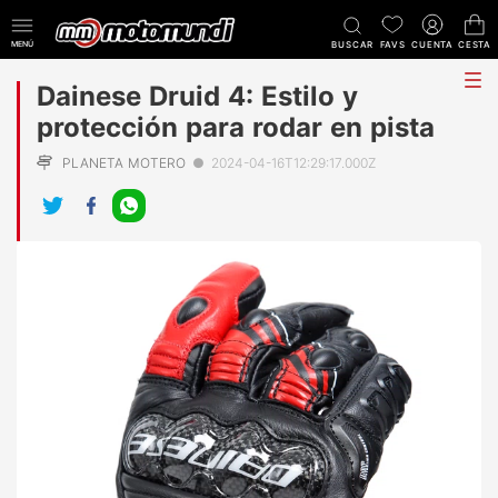
MENÚ
BUSCAR
FAVS
CUENTA
CESTA
tog
Dainese Druid 4: Estilo y
me
protección para rodar en pista
PLANETA MOTERO
●
2024-04-16T12:29:17.000Z