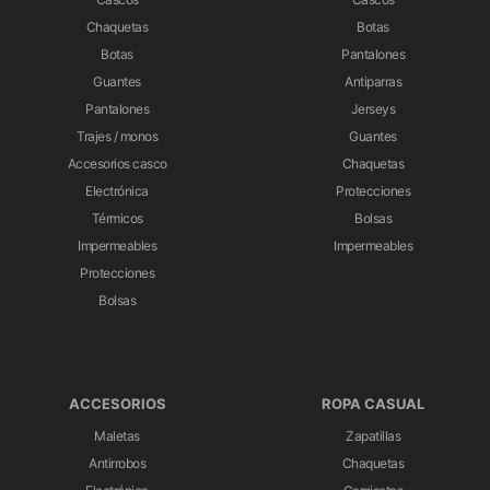
Chaquetas
Botas
Botas
Pantalones
Guantes
Antiparras
Pantalones
Jerseys
Trajes / monos
Guantes
Accesorios casco
Chaquetas
Electrónica
Protecciones
Térmicos
Bolsas
Impermeables
Impermeables
Protecciones
Bolsas
ACCESORIOS
ROPA CASUAL
Maletas
Zapatillas
Antirrobos
Chaquetas